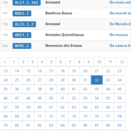
Aristotel
De motu ani
AL17.1.3#1
796
Boethius Dacus
De mundi aet
BOE2.1
797
Aristotel
De Mundo (A
AL11.1.2
798
Aristides Quintilianus
De musica
ARI3.1
799
Nemesius din Emesa
De natura h
NEM1.2
800
«
1
2
3
4
5
6
7
8
9
10
11
12
13
14
15
16
17
18
19
20
21
22
23
24
25
26
27
28
29
30
31
32
33
34
35
36
37
38
39
40
41
42
43
44
45
46
47
48
49
50
51
52
53
54
55
56
57
58
59
60
61
62
63
64
65
66
67
68
69
70
71
72
73
74
75
76
77
78
79
80
81
82
83
84
85
86
87
88
89