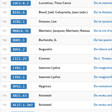
Lucretius, Titus Carus
De la nature (
LUC2.6.1
784
Biard, Joël; Celeyrette, Jean (eds.)
De la théolo
BIA1.6
785
Strauss, Leo
De la tyrann
STR2.1
786
Maritain, Jacques; Maritain, Raissa
De la vie d'
MAR16.35
787
Burlando, G.
De las pasio
BUR1.1
788
Augustin
De libero ar
AUG1.2
789
Ciceron
De L`Orateu
CIC1.25
790
Ioannes Lydus
De magistra
LYD1.2
791
Ioannes Lydus
De magistri
LYD1.1
792
Hyginus
De metation
HYG1.1
793
Aristotel
De motu an
ARI1.63
794
Aristotel
De motu ani
AL17.1.3#2
795