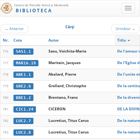
Centrul de Filosofie Antică şi Medievală
BIBLIOTECA
Cărţi
←
Anterior
Următor
→
Nr.
Cota
Autor
Titlu
Sasu, Voichita-Maria
De l'amour 
SAS1.1
776
Maritain, Jacques
De l'Eglise 
MAR16.18
777
Abelard, Pierre
De l'unite e
ABE1.1
778
Grellard, Christophe
De la certit
GRE2.6
779
Brentano, Franz
De la diversi
BRE1.2
780
CICERON
DE LA DIVI
CIC1.24
781
Lucretius, Titus Carus
De la nature
LUC2.7
782
Lucretius, Titus Carus
De la nature
LUC2.8
783