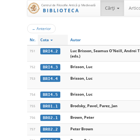
Centrul de Filosofie Antică şi Medievală
Cărţi
Artic
BIBLIOTECA
←
Anterior
Nr.
Cota
Autor
Luc Brisson, Seamus O'Neill, Andrei 
BRI4.2
751
(eds.)
Brisson, Luc
BRI4.3
752
Brisson, Luc
BRI4.4
753
Brisson, Luc
BRI4.5
754
Brodsky, Pavel, Parez, Jan
BRO1.1
755
Brown, Peter
BRO2.1
756
Peter Brown
BRO2.2
757