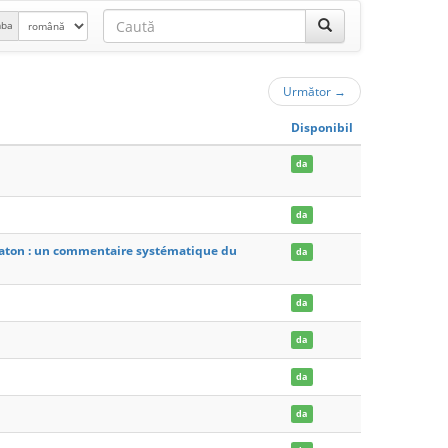
mba
Următor
→
Disponibil
da
da
Platon : un commentaire systématique du
da
da
da
da
da