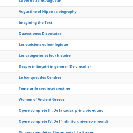
La vie de Saint Augustin
Augustine of Hippo : a biography
Imagining the Text
Quaestiones Disputatae
Les stoïciens et leur logique
Les catégories et leur histoire
Despre înlănţuiri în general (De vinculis)
Le banquet des Cendres
Temeiurile credinţei creştine
Women of Ancient Greece
Opere complete III. De la causa, principio et uno
Opere complete IV. De l`infinito, universo e mondi
Œuvres complètes. Documents I. Le Procès