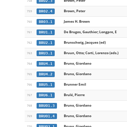
Brown, Peter
BRO2.3
758
Brown, Peter
BRO2.4
759
James H. Brown
BRO3.1
760
De Bruges, Gauthier; Longpre, E
BRU1.1
761
Brunschwig, Jacques (ed)
BRU2.1
762
Bruun, Otto; Corti, Lorenzo (eds.)
BRU3.1
763
Bruno, Giordano
BRU4.1
764
Bruno, Giordano
BRU4.2
765
Brunner Emil
BRU5.1
766
Brulé, Pierre
BRU6.1
767
Bruno, Giordano
BRUO1.3
768
Bruno, Giordano
BRUO1.4
769
Bruno, Giordano
BRUO2.1
770