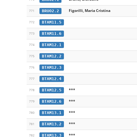
Figorilli, Maria Cristina
BRUO2.2
771
BTAM11.5
772
BTAM11.6
773
BTAM12.1
774
BTAM12.2
775
BTAM12.3
776
BTAM12.4
777
***
BTAM12.5
778
***
BTAM12.6
779
***
BTAM13.1
780
***
BTAM13.2
781
***
BTAM13.3
782