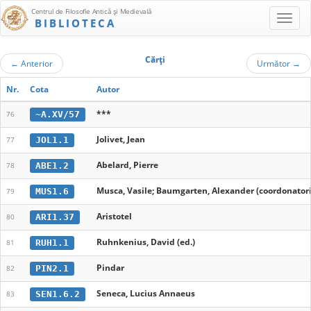
Centrul de Filosofie Antică şi Medievală
BIBLIOTECA
Cărţi
←
Anterior
Următor
→
Nr.
Cota
Autor
***
~A.XV/57
76
Jolivet, Jean
JOL1.1
77
Abelard, Pierre
ABE1.2
78
Musca, Vasile; Baumgarten, Alexander (coordonatori
MUS1.6
79
Aristotel
ARI1.37
80
Ruhnkenius, David (ed.)
RUH1.1
81
Pindar
PIN2.1
82
Seneca, Lucius Annaeus
SEN1.6.2
83