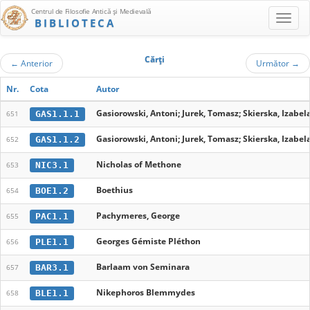
Centrul de Filosofie Antică şi Medievală
BIBLIOTECA
Cărţi
←
Anterior
Următor
→
Nr.
Cota
Autor
Gasiorowski, Antoni; Jurek, Tomasz; Skierska, Izabela
GAS1.1.1
651
Gasiorowski, Antoni; Jurek, Tomasz; Skierska, Izabela
GAS1.1.2
652
Nicholas of Methone
NIC3.1
653
Boethius
BOE1.2
654
Pachymeres, George
PAC1.1
655
Georges Gémiste Pléthon
PLE1.1
656
Barlaam von Seminara
BAR3.1
657
Nikephoros Blemmydes
BLE1.1
658