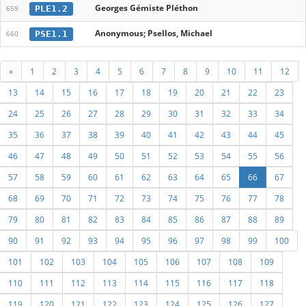
Georges Gémiste Pléthon
PLE1.2
659
Anonymous; Psellos, Michael
PSE1.1
660
«
1
2
3
4
5
6
7
8
9
10
11
12
13
14
15
16
17
18
19
20
21
22
23
24
25
26
27
28
29
30
31
32
33
34
35
36
37
38
39
40
41
42
43
44
45
46
47
48
49
50
51
52
53
54
55
56
57
58
59
60
61
62
63
64
65
66
67
68
69
70
71
72
73
74
75
76
77
78
79
80
81
82
83
84
85
86
87
88
89
90
91
92
93
94
95
96
97
98
99
100
101
102
103
104
105
106
107
108
109
110
111
112
113
114
115
116
117
118
119
120
121
122
123
124
125
126
127