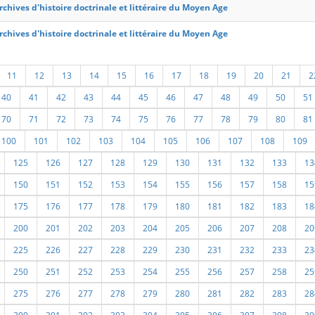
rchives d'histoire doctrinale et littéraire du Moyen Age
rchives d'histoire doctrinale et littéraire du Moyen Age
11
12
13
14
15
16
17
18
19
20
21
2
40
41
42
43
44
45
46
47
48
49
50
51
70
71
72
73
74
75
76
77
78
79
80
81
100
101
102
103
104
105
106
107
108
109
125
126
127
128
129
130
131
132
133
13
150
151
152
153
154
155
156
157
158
15
175
176
177
178
179
180
181
182
183
18
200
201
202
203
204
205
206
207
208
20
225
226
227
228
229
230
231
232
233
23
250
251
252
253
254
255
256
257
258
25
275
276
277
278
279
280
281
282
283
28