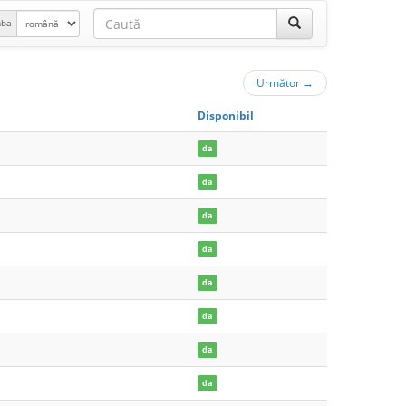
mba
Următor
→
Disponibil
da
da
da
da
da
da
da
da