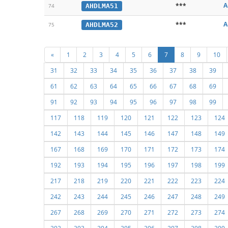
***
A
AHDLMA51
74
***
A
AHDLMA52
75
«
1
2
3
4
5
6
7
8
9
10
31
32
33
34
35
36
37
38
39
61
62
63
64
65
66
67
68
69
91
92
93
94
95
96
97
98
99
117
118
119
120
121
122
123
124
142
143
144
145
146
147
148
149
167
168
169
170
171
172
173
174
192
193
194
195
196
197
198
199
217
218
219
220
221
222
223
224
242
243
244
245
246
247
248
249
267
268
269
270
271
272
273
274