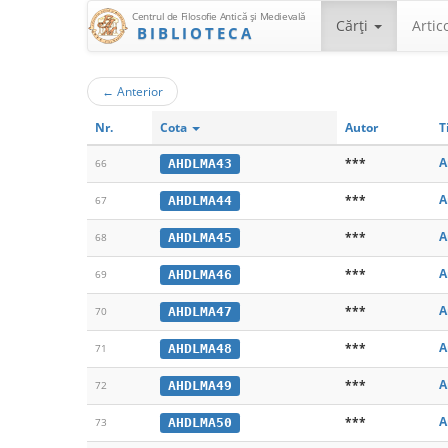
Centrul de Filosofie Antică şi Medievală
Cărţi
Artic
BIBLIOTECA
←
Anterior
Nr.
Cota
Autor
T
***
A
AHDLMA43
66
***
A
AHDLMA44
67
***
A
AHDLMA45
68
***
A
AHDLMA46
69
***
A
AHDLMA47
70
***
A
AHDLMA48
71
***
A
AHDLMA49
72
***
A
AHDLMA50
73