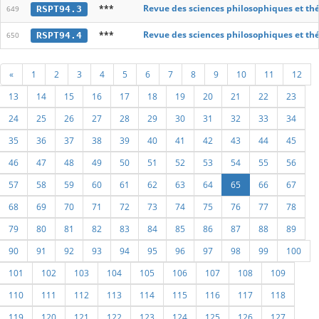
***
Revue des sciences philosophiques et th
RSPT94.3
649
***
Revue des sciences philosophiques et th
RSPT94.4
650
«
1
2
3
4
5
6
7
8
9
10
11
12
13
14
15
16
17
18
19
20
21
22
23
24
25
26
27
28
29
30
31
32
33
34
35
36
37
38
39
40
41
42
43
44
45
46
47
48
49
50
51
52
53
54
55
56
57
58
59
60
61
62
63
64
65
66
67
68
69
70
71
72
73
74
75
76
77
78
79
80
81
82
83
84
85
86
87
88
89
90
91
92
93
94
95
96
97
98
99
100
101
102
103
104
105
106
107
108
109
110
111
112
113
114
115
116
117
118
119
120
121
122
123
124
125
126
127