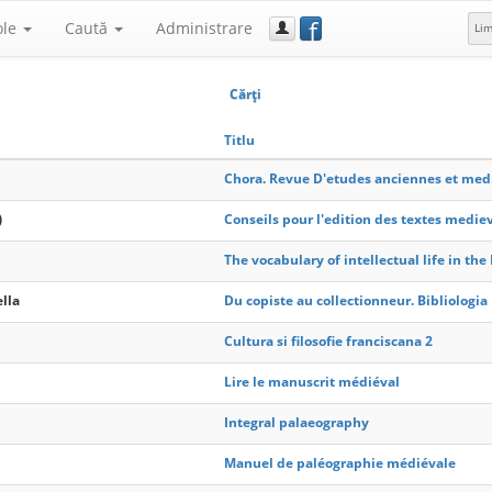
f
ole
Caută
Administrare
Li
Cărţi
Titlu
Chora. Revue D'etudes anciennes et med
)
Conseils pour l'edition des textes mediev
The vocabulary of intellectual life in th
lla
Du copiste au collectionneur. Bibliologia
Cultura si filosofie franciscana 2
Lire le manuscrit médiéval
Integral palaeography
Manuel de paléographie médiévale