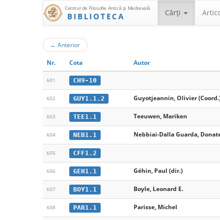
Centrul de Filosofie Antică şi Medievală
Cărţi
Artic
BIBLIOTECA
←
Anterior
Nr.
Cota
Autor
CH9-10
601
Guyotjeannin, Olivier (Coord.
GUY1.1.2
602
Teeuwen, Mariken
TEE1.1
603
Nebbiai-Dalla Guarda, Donate
NEB1.1
604
CFF1.2
605
Géhin, Paul (dir.)
GEH1.1
606
Boyle, Leonard E.
BOY1.1
607
Parisse, Michel
PAR1.1
608