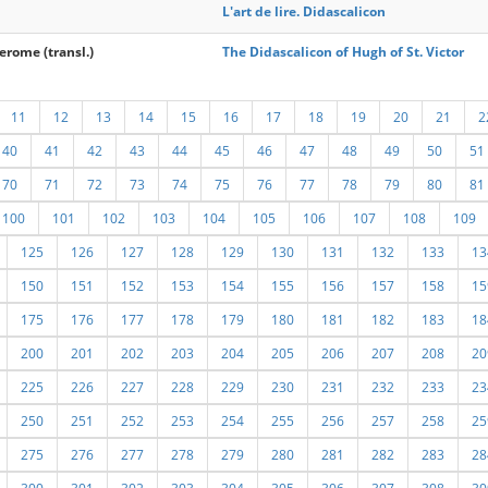
L'art de lire. Didascalicon
Jerome (transl.)
The Didascalicon of Hugh of St. Victor
11
12
13
14
15
16
17
18
19
20
21
2
40
41
42
43
44
45
46
47
48
49
50
51
70
71
72
73
74
75
76
77
78
79
80
81
100
101
102
103
104
105
106
107
108
109
125
126
127
128
129
130
131
132
133
13
150
151
152
153
154
155
156
157
158
15
175
176
177
178
179
180
181
182
183
18
200
201
202
203
204
205
206
207
208
20
225
226
227
228
229
230
231
232
233
23
250
251
252
253
254
255
256
257
258
25
275
276
277
278
279
280
281
282
283
28