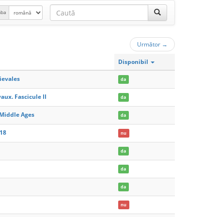
mba
Următor
→
Disponibil
ievales
da
aux. Fascicule II
da
e Middle Ages
da
 18
nu
da
da
da
nu