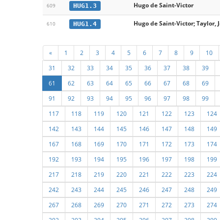
Hugo de Saint-Victor
HUG1.3
609
Hugo de Saint-Victor; Taylor, 
HUG1.4
610
«
1
2
3
4
5
6
7
8
9
10
31
32
33
34
35
36
37
38
39
61
62
63
64
65
66
67
68
69
91
92
93
94
95
96
97
98
99
117
118
119
120
121
122
123
124
142
143
144
145
146
147
148
149
167
168
169
170
171
172
173
174
192
193
194
195
196
197
198
199
217
218
219
220
221
222
223
224
242
243
244
245
246
247
248
249
267
268
269
270
271
272
273
274