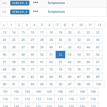
***
Scriptorium
SCRI24.1
524
***
Scriptorium
SCRI24.2
525
«
1
2
3
4
5
6
7
8
9
10
11
12
13
14
15
16
17
18
19
20
21
22
23
24
25
26
27
28
29
30
31
32
33
34
35
36
37
38
39
40
41
42
43
44
45
46
47
48
49
50
51
52
53
54
55
56
57
58
59
60
61
62
63
64
65
66
67
68
69
70
71
72
73
74
75
76
77
78
79
80
81
82
83
84
85
86
87
88
89
90
91
92
93
94
95
96
97
98
99
100
101
102
103
104
105
106
107
108
109
110
111
112
113
114
115
116
117
118
119
120
121
122
123
124
125
126
127