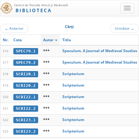
Centrul de Filosofie Antică şi Medievală
BIBLIOTECA
Cărţi
←
Anterior
Următor
→
Nr.
Cota
Autor
Titlu
***
Speculum. A Journal of Medieval Studies
SPEC79.1
516
***
Speculum. A Journal of Medieval Studies
SPEC79.2
517
***
Scriptorium
SCRI20.1
518
***
Scriptorium
SCRI20.2
519
***
Scriptorium
SCRI22.1
520
***
Scriptorium
SCRI22.2
521
***
Scriptorium
SCRI23.1
522
***
Scriptorium
SCRI23.2
523