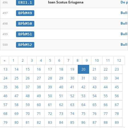
Ioan Scotus Eriugena
De p
ERI1.1
496
Bull
BPhM49
497
Bull
BPhM50
498
Bull
BPhM51
499
Bull
BPhM52
500
«
1
2
3
4
5
6
7
8
9
10
11
12
13
14
15
16
17
18
19
20
21
22
23
24
25
26
27
28
29
30
31
32
33
34
35
36
37
38
39
40
41
42
43
44
45
46
47
48
49
50
51
52
53
54
55
56
57
58
59
60
61
62
63
64
65
66
67
68
69
70
71
72
73
74
75
76
77
78
79
80
81
82
83
84
85
86
87
88
89