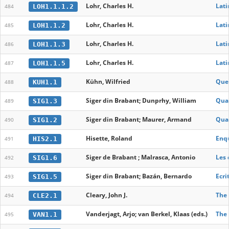
Lohr, Charles H.
Lati
LOH1.1.1.2
484
Lohr, Charles H.
Lati
LOH1.1.2
485
Lohr, Charles H.
Lati
LOH1.1.3
486
Lohr, Charles H.
Lati
LOH1.1.5
487
Kühn, Wilfried
Quel
KUH1.1
488
Siger din Brabant; Dunprhy, William
Quae
SIG1.3
489
Siger din Brabant; Maurer, Armand
Qua
SIG1.2
490
Hisette, Roland
Enqu
HIS2.1
491
Siger de Brabant ; Malrasca, Antonio
Les 
SIG1.6
492
Siger din Brabant; Bazán, Bernardo
Ecri
SIG1.5
493
Cleary, John J.
The 
CLE2.1
494
Vanderjagt, Arjo; van Berkel, Klaas (eds.)
The 
VAN1.1
495