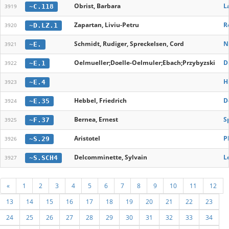
Obrist, Barbara
L
~C.118
3919
Zapartan, Liviu-Petru
R
~D.LZ.1
3920
Schmidt, Rudiger, Spreckelsen, Cord
N
~E.
3921
Oelmueller;Doelle-Oelmuler;Ebach;Przybyzski
D
~E.1
3922
H
~E.4
3923
Hebbel, Friedrich
D
~E.35
3924
Bernea, Ernest
S
~F.37
3925
Aristotel
P
~S.29
3926
Delcomminette, Sylvain
L
~S.SCH4
3927
«
1
2
3
4
5
6
7
8
9
10
11
12
13
14
15
16
17
18
19
20
21
22
23
24
25
26
27
28
29
30
31
32
33
34