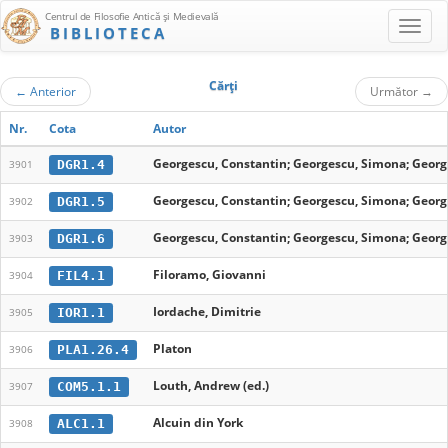
Centrul de Filosofie Antică şi Medievală
BIBLIOTECA
Cărţi
←
Anterior
Următor
→
Nr.
Cota
Autor
Georgescu, Constantin; Georgescu, Simona; Georg
DGR1.4
3901
Georgescu, Constantin; Georgescu, Simona; Georg
DGR1.5
3902
Georgescu, Constantin; Georgescu, Simona; Georg
DGR1.6
3903
Filoramo, Giovanni
FIL4.1
3904
Iordache, Dimitrie
IOR1.1
3905
Platon
PLA1.26.4
3906
Louth, Andrew (ed.)
COM5.1.1
3907
Alcuin din York
ALC1.1
3908