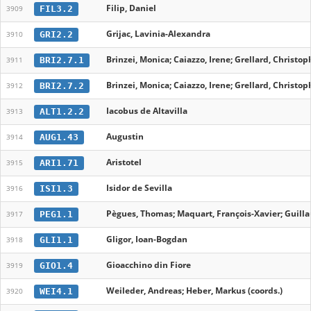
Filip, Daniel
FIL3.2
3909
Grijac, Lavinia-Alexandra
GRI2.2
3910
Brinzei, Monica; Caiazzo, Irene; Grellard, Christop
BRI2.7.1
3911
Brinzei, Monica; Caiazzo, Irene; Grellard, Christop
BRI2.7.2
3912
Iacobus de Altavilla
ALT1.2.2
3913
Augustin
AUG1.43
3914
Aristotel
ARI1.71
3915
Isidor de Sevilla
ISI1.3
3916
Pègues, Thomas; Maquart, François-Xavier; Guill
PEG1.1
3917
Gligor, Ioan-Bogdan
GLI1.1
3918
Gioacchino din Fiore
GIO1.4
3919
Weileder, Andreas; Heber, Markus (coords.)
WEI4.1
3920