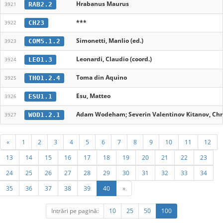
Hrabanus Maurus
RAB2.2
3921
***
CH23
3922
Simonetti, Manlio (ed.)
COM5.1.2
3923
Leonardi, Claudio (coord.)
LEO1.3
3924
Toma din Aquino
THO1.2.4
3925
Esu, Matteo
ESU1.1
3926
Adam Wodeham; Severin Valentinov Kitanov, Chri
WOD1.2.1
3927
«
1
2
3
4
5
6
7
8
9
10
11
12
13
14
15
16
17
18
19
20
21
22
23
24
25
26
27
28
29
30
31
32
33
34
35
36
37
38
39
40
»
Intrări pe pagină:
10
25
50
100