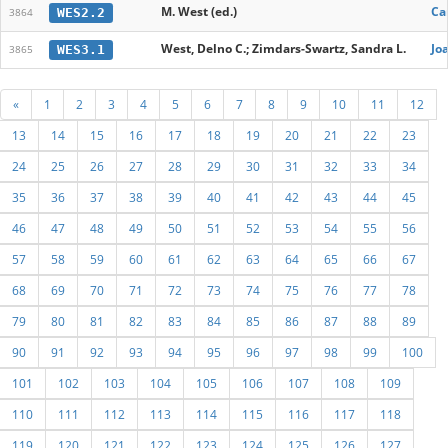
M. West (ed.)
Ca
WES2.2
3864
West, Delno C.; Zimdars-Swartz, Sandra L.
Jo
WES3.1
3865
«
1
2
3
4
5
6
7
8
9
10
11
12
13
14
15
16
17
18
19
20
21
22
23
24
25
26
27
28
29
30
31
32
33
34
35
36
37
38
39
40
41
42
43
44
45
46
47
48
49
50
51
52
53
54
55
56
57
58
59
60
61
62
63
64
65
66
67
68
69
70
71
72
73
74
75
76
77
78
79
80
81
82
83
84
85
86
87
88
89
90
91
92
93
94
95
96
97
98
99
100
101
102
103
104
105
106
107
108
109
110
111
112
113
114
115
116
117
118
119
120
121
122
123
124
125
126
127