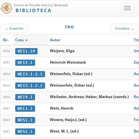
Centrul de Filosofie Antică şi Medievală
BIBLIOTECA
Cărţi
←
Anterior
Următor
→
Nr.
Cota
Autor
Tit
Weijers, Olga
Un
WEI1.19
3856
Heinrich Weinstock
So
WEI2.1
3857
Weisenfels, Oskar (ed.)
Au
WEI3.1.2.1
3858
Weissenfels, Oskar (ed.)
Au
WEI3.1.2.2
3859
Weileder, Andreas; Heber, Markus (coords.)
Ka
WEI4.1
3860
Wels, Henrik
Ar
WEL1.1
3861
Westra, Haijo J. (ed.)
Fr
WES1.1
3862
West, M. L. (ed.)
De
WES2.1
3863