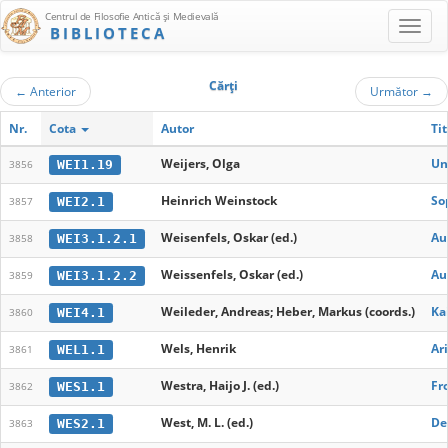
Centrul de Filosofie Antică şi Medievală
BIBLIOTECA
Cărţi
←
Anterior
Următor
→
Nr.
Cota
Autor
Tit
Weijers, Olga
Un
WEI1.19
3856
Heinrich Weinstock
So
WEI2.1
3857
Weisenfels, Oskar (ed.)
Au
WEI3.1.2.1
3858
Weissenfels, Oskar (ed.)
Au
WEI3.1.2.2
3859
Weileder, Andreas; Heber, Markus (coords.)
Ka
WEI4.1
3860
Wels, Henrik
Ar
WEL1.1
3861
Westra, Haijo J. (ed.)
Fr
WES1.1
3862
West, M. L. (ed.)
De
WES2.1
3863