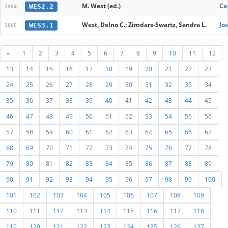
M. West (ed.)
Ca
WES2.2
3864
West, Delno C.; Zimdars-Swartz, Sandra L.
Jo
WES3.1
3865
«
1
2
3
4
5
6
7
8
9
10
11
12
13
14
15
16
17
18
19
20
21
22
23
24
25
26
27
28
29
30
31
32
33
34
35
36
37
38
39
40
41
42
43
44
45
46
47
48
49
50
51
52
53
54
55
56
57
58
59
60
61
62
63
64
65
66
67
68
69
70
71
72
73
74
75
76
77
78
79
80
81
82
83
84
85
86
87
88
89
90
91
92
93
94
95
96
97
98
99
100
101
102
103
104
105
106
107
108
109
110
111
112
113
114
115
116
117
118
119
120
121
122
123
124
125
126
127