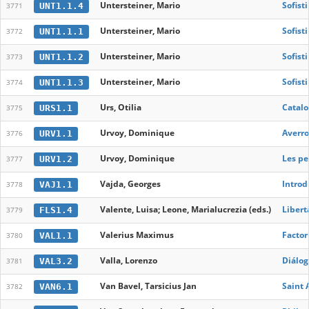
Untersteiner, Mario
Sofist
UNT1.1.4
3771
Untersteiner, Mario
Sofist
UNT1.1.1
3772
Untersteiner, Mario
Sofist
UNT1.1.2
3773
Untersteiner, Mario
Sofist
UNT1.1.3
3774
Urs, Otilia
Catalo
URS1.1
3775
Urvoy, Dominique
Averro
URV1.1
3776
Urvoy, Dominique
Les pe
URV1.2
3777
Vajda, Georges
Introd
VAJ1.1
3778
Valente, Luisa; Leone, Marialucrezia (eds.)
Libert
FLS1.4
3779
Valerius Maximus
Facto
VAL1.1
3780
Valla, Lorenzo
Diálog
VAL3.2
3781
Van Bavel, Tarsicius Jan
Saint 
VAN6.1
3782