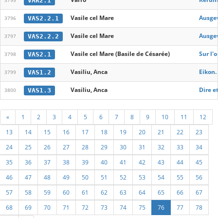
VAR2.1
3795
Vasile cel Mare
Ausgew
VAS2.2.1
3796
Vasile cel Mare
Ausge
VAS2.2.2
3797
Vasile cel Mare (Basile de Césarée)
Sur l'
VAS2.1
3798
Vasiliu, Anca
Eikon.
VAS1.2
3799
Vasiliu, Anca
Dire e
VAS1.3
3800
«
1
2
3
4
5
6
7
8
9
10
11
12
13
14
15
16
17
18
19
20
21
22
23
24
25
26
27
28
29
30
31
32
33
34
35
36
37
38
39
40
41
42
43
44
45
46
47
48
49
50
51
52
53
54
55
56
57
58
59
60
61
62
63
64
65
66
67
68
69
70
71
72
73
74
75
76
77
78