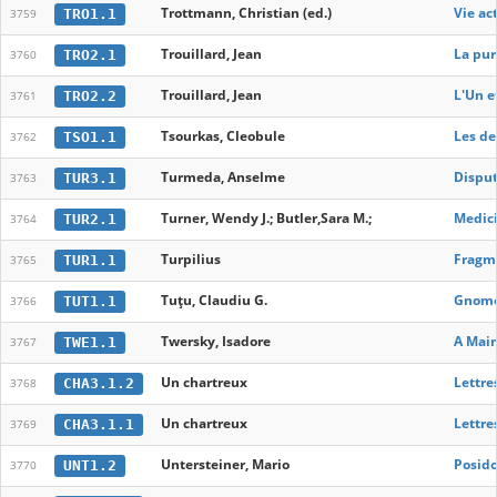
Trottmann, Christian (ed.)
Vie ac
TRO1.1
3759
Trouillard, Jean
La pur
TRO2.1
3760
Trouillard, Jean
L'Un e
TRO2.2
3761
Tsourkas, Cleobule
Les de
TSO1.1
3762
Turmeda, Anselme
Disput
TUR3.1
3763
Turner, Wendy J.; Butler,Sara M.;
Medici
TUR2.1
3764
Turpilius
Fragm
TUR1.1
3765
Tuțu, Claudiu G.
Gnome.
TUT1.1
3766
Twersky, Isadore
A Mai
TWE1.1
3767
Un chartreux
Lettre
CHA3.1.2
3768
Un chartreux
Lettre
CHA3.1.1
3769
Untersteiner, Mario
Posido
UNT1.2
3770