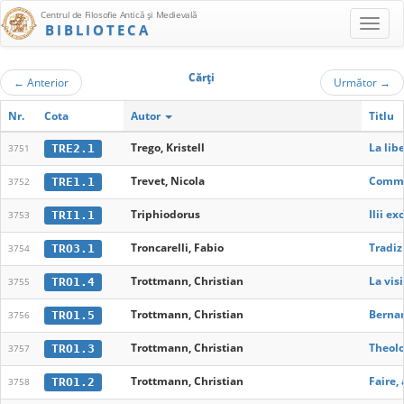
Centrul de Filosofie Antică şi Medievală
BIBLIOTECA
Cărţi
←
Anterior
Următor
→
Nr.
Cota
Autor
Titlu
Trego, Kristell
La lib
TRE2.1
3751
Trevet, Nicola
Commen
TRE1.1
3752
Triphiodorus
Ilii e
TRI1.1
3753
Troncarelli, Fabio
Tradiz
TRO3.1
3754
Trottmann, Christian
La vis
TRO1.4
3755
Trottmann, Christian
Bernar
TRO1.5
3756
Trottmann, Christian
Theolo
TRO1.3
3757
Trottmann, Christian
Faire,
TRO1.2
3758