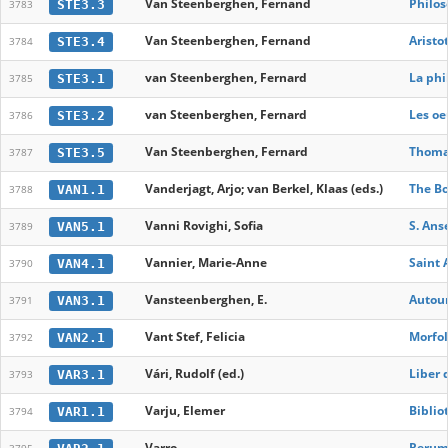
Van Steenberghen, Fernand
Philos
STE3.3
3783
Van Steenberghen, Fernand
Aristo
STE3.4
3784
van Steenberghen, Fernard
La phi
STE3.1
3785
van Steenberghen, Fernard
Les oe
STE3.2
3786
Van Steenberghen, Fernard
Thomas
STE3.5
3787
Vanderjagt, Arjo; van Berkel, Klaas (eds.)
The Bo
VAN1.1
3788
Vanni Rovighi, Sofia
S. Anse
VAN5.1
3789
Vannier, Marie-Anne
Saint 
VAN4.1
3790
Vansteenberghen, E.
Autour
VAN3.1
3791
Vant Stef, Felicia
Morfol
VAN2.1
3792
Vári, Rudolf (ed.)
Liber 
VAR3.1
3793
Varju, Elemer
Biblio
VAR1.1
3794
Varro
Rerum