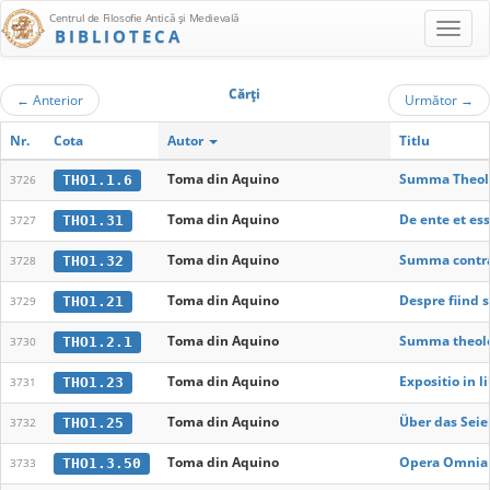
Centrul de Filosofie Antică şi Medievală
BIBLIOTECA
Cărţi
←
Anterior
Următor
→
Nr.
Cota
Autor
Titlu
Toma din Aquino
Summa Theolo
THO1.1.6
3726
Toma din Aquino
De ente et es
THO1.31
3727
Toma din Aquino
Summa contra
THO1.32
3728
Toma din Aquino
Despre fiind s
THO1.21
3729
Toma din Aquino
Summa theolo
THO1.2.1
3730
Toma din Aquino
Expositio in 
THO1.23
3731
Toma din Aquino
Über das Sei
THO1.25
3732
Toma din Aquino
Opera Omnia i
THO1.3.50
3733