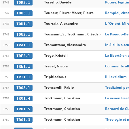
Torsello, Davide
Potere, legiti
TOR2.1
3746
Toubert, Pierre; Moret, Pierre
Remploi, citat
TOU3.1
3747
Tourraix, Alexandre
L`Orient, Mir
TOU1.1
3748
Toussaint, S.; Trottmann, C. (eds.)
Le Pseudo-Den
TOU2.1
3749
Tramontana, Alessandra
In Sicilia a s
TRA1.1
3750
Trego, Kristell
La liberté en
TRE2.1
3751
Trevet, Nicola
Commento all
TRE1.1
3752
Triphiodorus
Ilii excidium
TRI1.1
3753
Troncarelli, Fabio
Tradizioni pe
TRO3.1
3754
Trottmann, Christian
La vision Beat
TRO1.4
3755
Trottmann, Christian
Bernard de Cla
TRO1.5
3756
Trottmann, Christian
Theologie et n
TRO1.3
3757