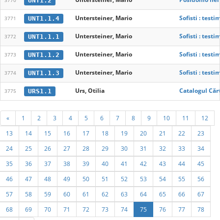
UNT1.2
3770
Untersteiner, Mario
Sofisti : test
UNT1.1.4
3771
Untersteiner, Mario
Sofisti : test
UNT1.1.1
3772
Untersteiner, Mario
Sofisti : test
UNT1.1.2
3773
Untersteiner, Mario
Sofisti : test
UNT1.1.3
3774
Urs, Otilia
Catalogul Căr
URS1.1
3775
«
1
2
3
4
5
6
7
8
9
10
11
12
13
14
15
16
17
18
19
20
21
22
23
24
25
26
27
28
29
30
31
32
33
34
35
36
37
38
39
40
41
42
43
44
45
46
47
48
49
50
51
52
53
54
55
56
57
58
59
60
61
62
63
64
65
66
67
68
69
70
71
72
73
74
75
76
77
78