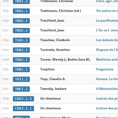
Trottmann, Christian
Faire, agir, 
TRO1.2
3758
Trottmann, Christian (ed.)
Vie active et
TRO1.1
3759
Trouillard, Jean
La purificatio
TRO2.1
3760
Trouillard, Jean
L'Un et l`ame
TRO2.2
3761
Tsourkas, Cleobule
Les debuts de
TSO1.1
3762
Turmeda, Anselme
Dispute de l'a
TUR3.1
3763
Turner, Wendy J.; Butler,Sara M.;
Medicine and 
TUR2.1
3764
Turpilius
Fragmenta
TUR1.1
3765
Tuțu, Claudiu G.
Gnome. Le font
TUT1.1
3766
Twersky, Isadore
A Maimonides
TWE1.1
3767
Un chartreux
Lettres des pr
CHA3.1.2
3768
Un chartreux
Lettres des pr
CHA3.1.1
3769
Untersteiner, Mario
Posidonio nei 