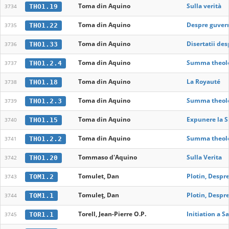
Toma din Aquino
Sulla verità
THO1.19
3734
Toma din Aquino
Despre guve
THO1.22
3735
Toma din Aquino
Disertatii des
THO1.33
3736
Toma din Aquino
Summa theolo
THO1.2.4
3737
Toma din Aquino
La Royauté
THO1.18
3738
Toma din Aquino
Summa theolog
THO1.2.3
3739
Toma din Aquino
Expunere la S
THO1.15
3740
Toma din Aquino
Summa theolo
THO1.2.2
3741
Tommaso d'Aquino
Sulla Verita
THO1.20
3742
Tomulet, Dan
Plotin, Despr
TOM1.2
3743
Tomuleţ, Dan
Plotin, Despr
TOM1.1
3744
Torell, Jean-Pierre O.P.
Initiation a 
TOR1.1
3745