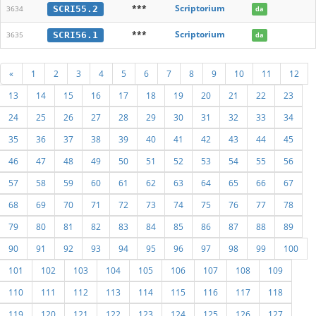
***
Scriptorium
SCRI55.2
3634
da
***
Scriptorium
SCRI56.1
3635
da
«
1
2
3
4
5
6
7
8
9
10
11
12
13
14
15
16
17
18
19
20
21
22
23
24
25
26
27
28
29
30
31
32
33
34
35
36
37
38
39
40
41
42
43
44
45
46
47
48
49
50
51
52
53
54
55
56
57
58
59
60
61
62
63
64
65
66
67
68
69
70
71
72
73
74
75
76
77
78
79
80
81
82
83
84
85
86
87
88
89
90
91
92
93
94
95
96
97
98
99
100
101
102
103
104
105
106
107
108
109
110
111
112
113
114
115
116
117
118
119
120
121
122
123
124
125
126
127