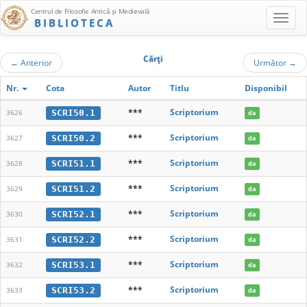
Centrul de Filosofie Antică şi Medievală
BIBLIOTECA
Cărţi
←
Anterior
Următor
→
Nr.
Cota
Autor
Titlu
Disponibil
***
Scriptorium
SCRI50.1
3626
da
***
Scriptorium
SCRI50.2
3627
da
***
Scriptorium
SCRI51.1
3628
da
***
Scriptorium
SCRI51.2
3629
da
***
Scriptorium
SCRI52.1
3630
da
***
Scriptorium
SCRI52.2
3631
da
***
Scriptorium
SCRI53.1
3632
da
***
Scriptorium
SCRI53.2
3633
da