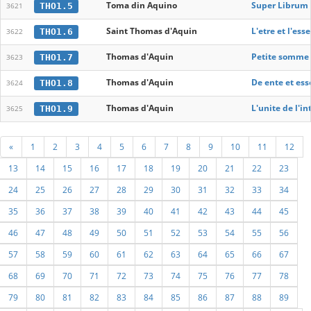
Toma din Aquino
Super Librum 
THO1.5
3621
Saint Thomas d'Aquin
L'etre et l'ess
THO1.6
3622
Thomas d'Aquin
Petite somme p
THO1.7
3623
Thomas d'Aquin
De ente et ess
THO1.8
3624
Thomas d'Aquin
L'unite de l'in
THO1.9
3625
«
1
2
3
4
5
6
7
8
9
10
11
12
13
14
15
16
17
18
19
20
21
22
23
24
25
26
27
28
29
30
31
32
33
34
35
36
37
38
39
40
41
42
43
44
45
46
47
48
49
50
51
52
53
54
55
56
57
58
59
60
61
62
63
64
65
66
67
68
69
70
71
72
73
74
75
76
77
78
79
80
81
82
83
84
85
86
87
88
89