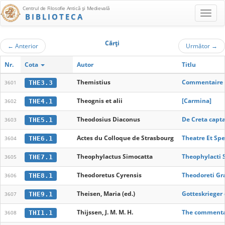
Centrul de Filosofie Antică şi Medievală
BIBLIOTECA
Cărţi
←
Anterior
Următor
→
Nr.
Cota
Autor
Titlu
Themistius
Commentaire su
THE3.3
3601
Theognis et alii
[Carmina]
THE4.1
3602
Theodosius Diaconus
De Creta capt
THE5.1
3603
Actes du Colloque de Strasbourg
Theatre Et Spe
THE6.1
3604
Theophylactus Simocatta
Theophylacti 
THE7.1
3605
Theodoretus Cyrensis
Theodoreti Gr
THE8.1
3606
Theisen, Maria (ed.)
Gotteskrieger
THE9.1
3607
Thijssen, J. M. M. H.
The commentary
THI1.1
3608