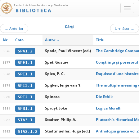
Centrul de Filosofie Antică şi Medievală
BIBLIOTECA
Cărţi
←
Anterior
Următor
→
Nr.
Cota
Autor
Titlu
Spade, Paul Vincent (ed.)
The Cambridge Compa
SPA1.2
3576
Șpet, Gustav
Conștiința și posesorul 
SPE1.1
3577
Spico, P. C.
Esquisse d'une histoire
SPI1.1
3578
Spijker, Ienje van 't
The multiple meaning of
SPI3.1
3579
Spinoza
Die Ethik
SPI2.1
3580
Spruyt, Joke
Logica Morelli
SPR1.1
3581
Stadter, Philip A.
Plutarch's Historical M
STA3.1
3582
Stadtmueller, Hugo (ed.)
Anthologia graeca vol 2
STA2.1.2
3583