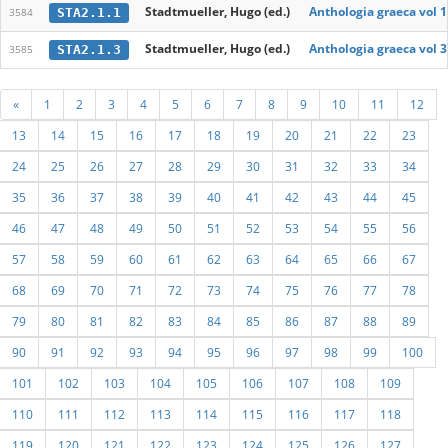
Stadtmueller, Hugo (ed.)
Anthologia graeca vol 1
STA2.1.1
3584
Stadtmueller, Hugo (ed.)
Anthologia graeca vol 3
STA2.1.3
3585
«
1
2
3
4
5
6
7
8
9
10
11
12
13
14
15
16
17
18
19
20
21
22
23
24
25
26
27
28
29
30
31
32
33
34
35
36
37
38
39
40
41
42
43
44
45
46
47
48
49
50
51
52
53
54
55
56
57
58
59
60
61
62
63
64
65
66
67
68
69
70
71
72
73
74
75
76
77
78
79
80
81
82
83
84
85
86
87
88
89
90
91
92
93
94
95
96
97
98
99
100
101
102
103
104
105
106
107
108
109
110
111
112
113
114
115
116
117
118
119
120
121
122
123
124
125
126
127