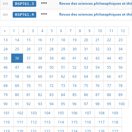
***
Revue des sciences philosophiques et th
RSPT61.3
359
***
Revue des sciences philosophiques et th
RSPT61.4
360
«
1
2
3
4
5
6
7
8
9
10
11
12
13
14
15
16
17
18
19
20
21
22
23
24
25
26
27
28
29
30
31
32
33
34
35
36
37
38
39
40
41
42
43
44
45
46
47
48
49
50
51
52
53
54
55
56
57
58
59
60
61
62
63
64
65
66
67
68
69
70
71
72
73
74
75
76
77
78
79
80
81
82
83
84
85
86
87
88
89
90
91
92
93
94
95
96
97
98
99
100
101
102
103
104
105
106
107
108
109
110
111
112
113
114
115
116
117
118
119
120
121
122
123
124
125
126
127