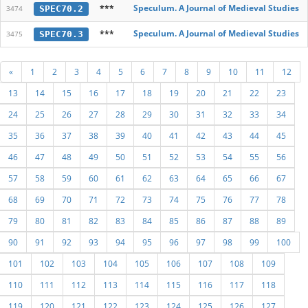
***
Speculum. A Journal of Medieval Studies
SPEC70.2
3474
***
Speculum. A Journal of Medieval Studies
SPEC70.3
3475
«
1
2
3
4
5
6
7
8
9
10
11
12
13
14
15
16
17
18
19
20
21
22
23
24
25
26
27
28
29
30
31
32
33
34
35
36
37
38
39
40
41
42
43
44
45
46
47
48
49
50
51
52
53
54
55
56
57
58
59
60
61
62
63
64
65
66
67
68
69
70
71
72
73
74
75
76
77
78
79
80
81
82
83
84
85
86
87
88
89
90
91
92
93
94
95
96
97
98
99
100
101
102
103
104
105
106
107
108
109
110
111
112
113
114
115
116
117
118
119
120
121
122
123
124
125
126
127