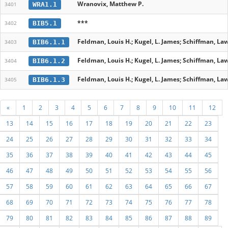
Wranovix, Matthew P.
WRA1.1
3401
***
BIB5.1
3402
Feldman, Louis H.; Kugel, L. James; Schiffman, Law
BIB6.1.1
3403
Feldman, Louis H.; Kugel, L. James; Schiffman, Law
BIB6.1.2
3404
Feldman, Louis H.; Kugel, L. James; Schiffman, Law
BIB6.1.3
3405
«
1
2
3
4
5
6
7
8
9
10
11
12
13
14
15
16
17
18
19
20
21
22
23
24
25
26
27
28
29
30
31
32
33
34
35
36
37
38
39
40
41
42
43
44
45
46
47
48
49
50
51
52
53
54
55
56
57
58
59
60
61
62
63
64
65
66
67
68
69
70
71
72
73
74
75
76
77
78
79
80
81
82
83
84
85
86
87
88
89