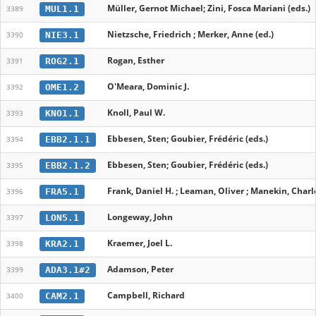
Müller, Gernot Michael; Zini, Fosca Mariani (eds.)
MUL1.1
3389
Nietzsche, Friedrich ; Merker, Anne (ed.)
NIE3.1
3390
Rogan, Esther
ROG2.1
3391
O'Meara, Dominic J.
OME1.2
3392
Knoll, Paul W.
KNO1.1
3393
Ebbesen, Sten; Goubier, Frédéric (eds.)
EBB2.1.1
3394
Ebbesen, Sten; Goubier, Frédéric (eds.)
EBB2.1.2
3395
Frank, Daniel H. ; Leaman, Oliver ; Manekin, Charle
FRA5.1
3396
Longeway, John
LON5.1
3397
Kraemer, Joel L.
KRA2.1
3398
Adamson, Peter
ADA3.1#2
3399
Campbell, Richard
CAM2.1
3400