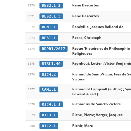
Rene Descartes
DES2.1.2
3370
Rene Descartes
DES2.1.3
3371
Renéville, Jacques Rolland de
REN1.1
3372
Reske, Christoph
RES1.1
3373
Revue 'Histoire et de Philosophie
RDPR1/2017
3374
Religieuses
Reynhout, Lucien; Victor Benjamin
BIBL1.46
3375
Richard de Saint-Victor; Ives de S
RIC4.2
3376
Victore
Richard of Campsall (author) ; Sy
CAM1.1
3377
Edward A. (ed.)
Richardus de Sancto Victore
RIC4.1.1
3378
Riche, Pierre; Verger, Jacques
RIC3.1
3379
Richir, Marc
RIC2.1
3380