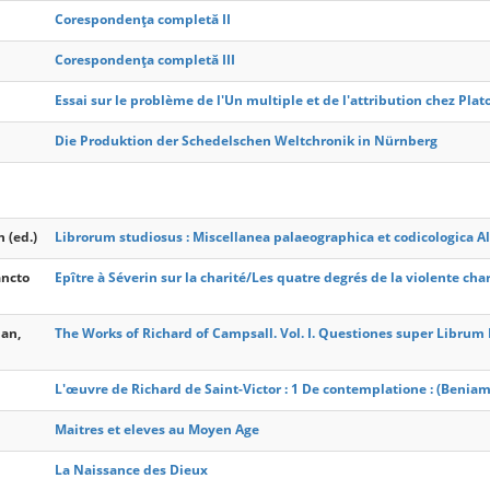
Corespondența completă II
Corespondența completă III
Essai sur le problème de l'Un multiple et de l'attribution chez Plat
Die Produktion der Schedelschen Weltchronik in Nürnberg
 (ed.)
Librorum studiosus : Miscellanea palaeographica et codicologica Al
ancto
Epître à Séverin sur la charité/Les quatre degrés de la violente char
nan,
The Works of Richard of Campsall. Vol. I. Questiones super Libru
L'œuvre de Richard de Saint-Victor : 1 De contemplatione : (Benia
Maitres et eleves au Moyen Age
La Naissance des Dieux