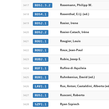
Rosemann, Philipp W.
ROS1.3.2
3417
Rosenthal, E.I.J. (ed.)
ROS4.1
3418
Rosier, Irene
ROS2.1
3419
Rosier-Catach, Irène
ROS2.2
3420
Rougier, Louis
ROU1.1
3421
Roux, Jean-Paul
ROU2.1
3422
Rubio, Josep E.
RUB2.1
3423
Rufino di Aquileia
RUF1.1
3424
Ruhnkenius, David (ed.)
RUH1.1
3425
Rus, Anton; Castaldini, Alberto (ed
LAV1.1
3426
Rusconi, Roberto
RUS1.1
3427
Ryan Szpiech
SZP1.1
3428