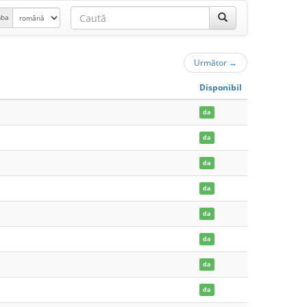
mba
Următor
→
Disponibil
da
da
da
da
da
da
da
da