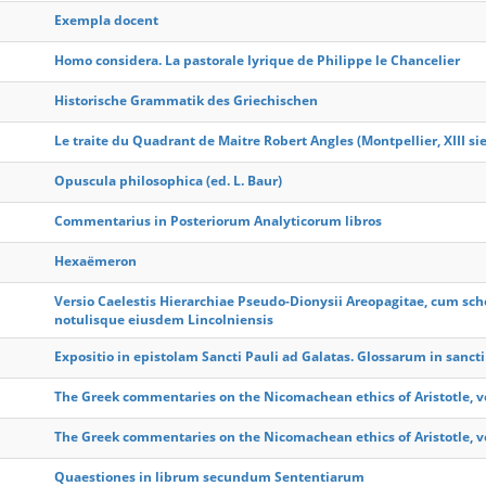
Exempla docent
Homo considera. La pastorale lyrique de Philippe le Chancelier
Historische Grammatik des Griechischen
Le traite du Quadrant de Maitre Robert Angles (Montpellier, XIII sie
Opuscula philosophica (ed. L. Baur)
Commentarius in Posteriorum Analyticorum libros
Hexaëmeron
Versio Caelestis Hierarchiae Pseudo-Dionysii Areopagitae, cum sc
notulisque eiusdem Lincolniensis
Expositio in epistolam Sancti Pauli ad Galatas. Glossarum in sanct
The Greek commentaries on the Nicomachean ethics of Aristotle, vo
The Greek commentaries on the Nicomachean ethics of Aristotle, vol
Quaestiones in librum secundum Sententiarum