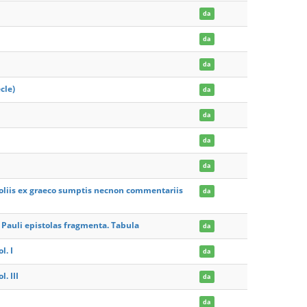
da
da
da
cle)
da
da
da
da
holiis ex graeco sumptis necnon commentariis
da
i Pauli epistolas fragmenta. Tabula
da
l. I
da
. III
da
da