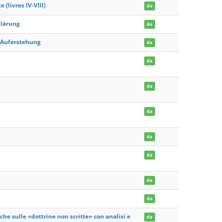
(livres IV-VIII)
da
klärung
da
r Auferstehung
da
da
da
da
da
da
da
da
he sulle «dottrine non scritte» con analisi e
da