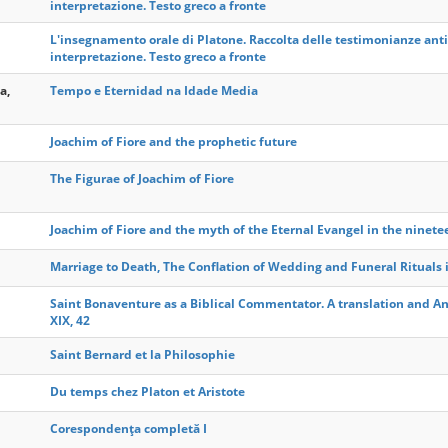
interpretazione. Testo greco a fronte
L'insegnamento orale di Platone. Raccolta delle testimonianze antic
interpretazione. Testo greco a fronte
a,
Tempo e Eternidad na Idade Media
Joachim of Fiore and the prophetic future
The Figurae of Joachim of Fiore
Joachim of Fiore and the myth of the Eternal Evangel in the ninet
Marriage to Death, The Conflation of Wedding and Funeral Rituals
Saint Bonaventure as a Biblical Commentator. A translation and An
XIX, 42
Saint Bernard et la Philosophie
Du temps chez Platon et Aristote
Corespondența completă I