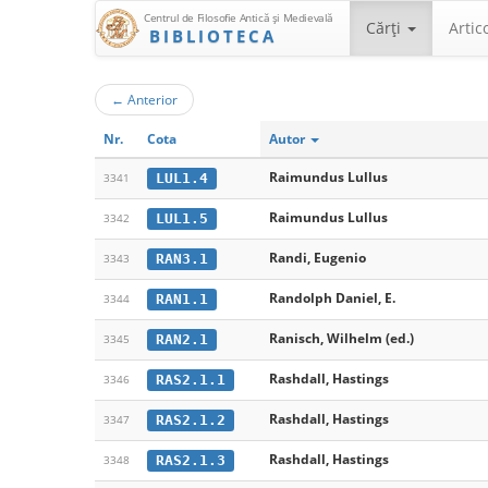
Centrul de Filosofie Antică şi Medievală
Cărţi
Artic
BIBLIOTECA
←
Anterior
Nr.
Cota
Autor
Raimundus Lullus
LUL1.4
3341
Raimundus Lullus
LUL1.5
3342
Randi, Eugenio
RAN3.1
3343
Randolph Daniel, E.
RAN1.1
3344
Ranisch, Wilhelm (ed.)
RAN2.1
3345
Rashdall, Hastings
RAS2.1.1
3346
Rashdall, Hastings
RAS2.1.2
3347
Rashdall, Hastings
RAS2.1.3
3348