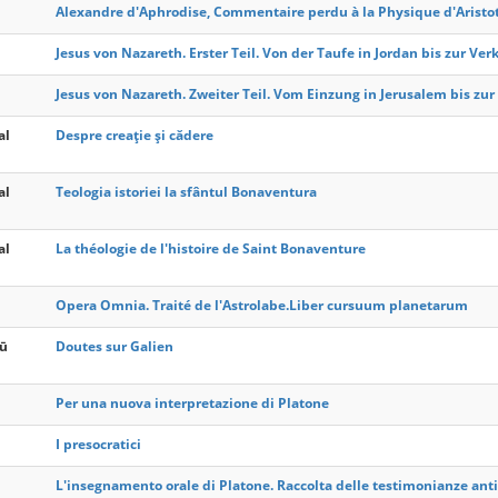
Alexandre d'Aphrodise, Commentaire perdu à la Physique d'Aristote 
Jesus von Nazareth. Erster Teil. Von der Taufe in Jordan bis zur Ver
Jesus von Nazareth. Zweiter Teil. Vom Einzung in Jerusalem bis zu
al
Despre creație și cădere
al
Teologia istoriei la sfântul Bonaventura
al
La théologie de l'histoire de Saint Bonaventure
Opera Omnia. Traité de l'Astrolabe.Liber cursuum planetarum
ū
Doutes sur Galien
Per una nuova interpretazione di Platone
I presocratici
L'insegnamento orale di Platone. Raccolta delle testimonianze antic