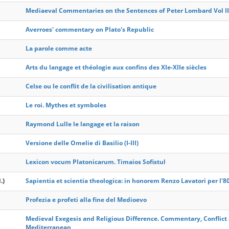
Mediaeval Commentaries on the Sentences of Peter Lombard Vol II
Averroes' commentary on Plato's Republic
La parole comme acte
Arts du langage et théologie aux confins des XIe-XIIe siècles
Celse ou le conflit de la civilisation antique
Le roi. Mythes et symboles
Raymond Lulle le langage et la raison
Versione delle Omelie di Basilio (I-III)
Lexicon vocum Platonicarum. Timaios Sofistul
.)
Sapientia et scientia theologica: in honorem Renzo Lavatori per l'8
Profezia e profeti alla fine del Medioevo
Medieval Exegesis and Religious Difference. Commentary, Confli
Mediterranean