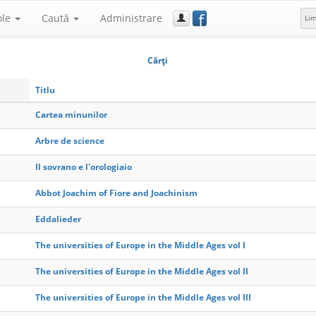
f
ole
Caută
Administrare
Li
Cărţi
Titlu
Cartea minunilor
Arbre de science
Il sovrano e l'orologiaio
Abbot Joachim of Fiore and Joachinism
Eddalieder
The universities of Europe in the Middle Ages vol I
The universities of Europe in the Middle Ages vol II
The universities of Europe in the Middle Ages vol III