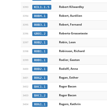
Robert Kilwardby
KIL1.1.5
3393
Robert, Aurélien
ROB4.1
3394
Robert, Fernand
ROB3.1
3395
Roberto Grosseteste
GRO1.2
3396
Robin, Leon
ROB2.1
3397
Robinson, Richard
ROB1.1
3398
Rodier, Gaston
ROD1.1
3399
Rodolfi, Anna
ROD2.1
3400
Rogan, Esther
ROG2.1
3401
Roger Bacon
BAC1.1
3402
Roger Bacon
BAC1.2
3403
Rogers, Kathrin
ROG1.1
3404