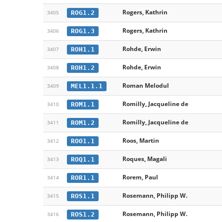
Rogers, Kathrin
ROG1.2
3405
Rogers, Kathrin
ROG1.3
3406
Rohde, Erwin
ROH1.1
3407
Rohde, Erwin
ROH1.2
3408
Roman Melodul
MEL1.1.1
3409
Romilly, Jacqueline de
ROM1.1
3410
Romilly, Jacqueline de
ROM1.2
3411
Roos, Martin
ROO1.1
3412
Roques, Magali
ROQ1.1
3413
Rorem, Paul
ROR1.1
3414
Rosemann, Philipp W.
ROS1.1
3415
Rosemann, Philipp W.
ROS1.2
3416