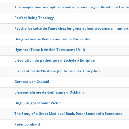
The neoplatonic metaphisics and epistemology of Anselm of Cant
Perfect Being Theology
Psyche. Le culte de l'ame chez les grecs et leur croyance a l'immort
Der griechische Roman und seine Vorlaeufer
Hymnes (Tome I: Ancien Testament I-VIII)
L'évolution du pathétique d'Eschyle à Euripide
L' invention de l'histoire politique chez Thucydide
Gerhard von Csanád
L'essentialisme de Guillaume d'Ockham
Hugh (Hugo) of Saint Victor
The Story of a Great Medieval Book. Peter Lombard's Sentences
Peter Lombard