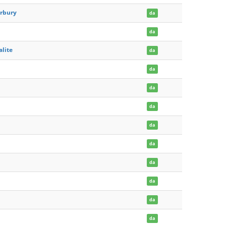
erbury
da
da
alite
da
da
da
da
da
da
da
da
da
da