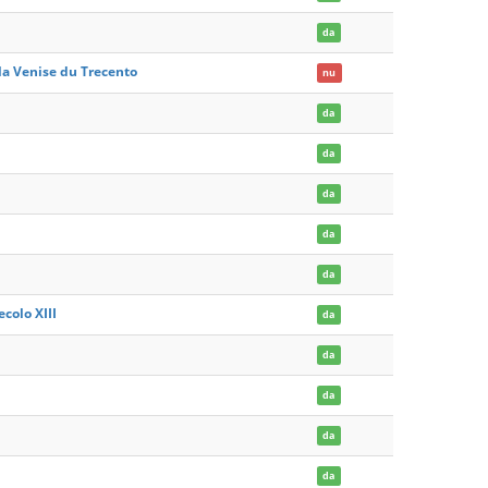
da
la Venise du Trecento
nu
da
da
da
da
da
colo XIII
da
da
da
da
da