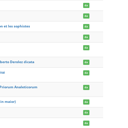
da
da
on et les sophistes
da
da
da
berto Derolez dicata
da
ité
da
m Priorum Analeticorum
da
min maior)
da
da
da