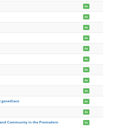
da
da
da
da
da
da
da
da
da
0 genetliaco
da
da
ct and Community in the Premodern
da