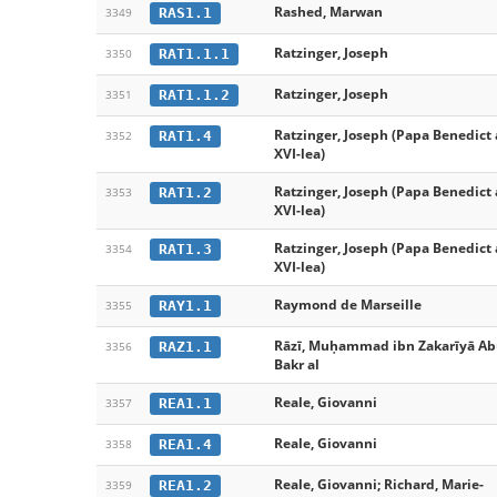
Rashed, Marwan
RAS1.1
3349
Ratzinger, Joseph
RAT1.1.1
3350
Ratzinger, Joseph
RAT1.1.2
3351
Ratzinger, Joseph (Papa Benedict 
RAT1.4
3352
XVI-lea)
Ratzinger, Joseph (Papa Benedict 
RAT1.2
3353
XVI-lea)
Ratzinger, Joseph (Papa Benedict 
RAT1.3
3354
XVI-lea)
Raymond de Marseille
RAY1.1
3355
Rāzī, Muḥammad ibn Zakarīyā Ab
RAZ1.1
3356
Bakr al
Reale, Giovanni
REA1.1
3357
Reale, Giovanni
REA1.4
3358
Reale, Giovanni; Richard, Marie-
REA1.2
3359