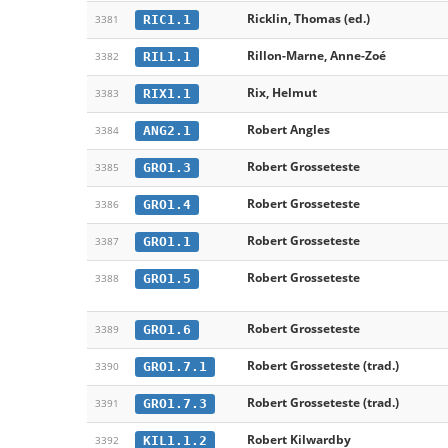
Ricklin, Thomas (ed.)
RIC1.1
3381
Rillon-Marne, Anne-Zoé
RIL1.1
3382
Rix, Helmut
RIX1.1
3383
Robert Angles
ANG2.1
3384
Robert Grosseteste
GRO1.3
3385
Robert Grosseteste
GRO1.4
3386
Robert Grosseteste
GRO1.1
3387
Robert Grosseteste
GRO1.5
3388
Robert Grosseteste
GRO1.6
3389
Robert Grosseteste (trad.)
GRO1.7.1
3390
Robert Grosseteste (trad.)
GRO1.7.3
3391
Robert Kilwardby
KIL1.1.2
3392