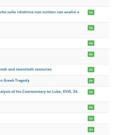
he sulle «dottrine non scritte» con analisi e
da
da
da
da
eenth and twentieth centuries
da
 in Greek Tragedy
da
alysis of his Commentary on Luke, XVIII, 34-
da
da
da
da