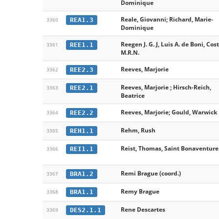
Dominique
Reale, Giovanni; Richard, Marie-
REA1.3
3360
Dominique
Reegen J. G. J, Luis A. de Boni, Cost
REE1.1
3361
M.R.N.
Reeves, Marjorie
REE2.3
3362
Reeves, Marjorie ; Hirsch-Reich,
REE2.1
3363
Beatrice
Reeves, Marjorie; Gould, Warwick
REE2.2
3364
Rehm, Rush
REH1.1
3365
Reist, Thomas, Saint Bonaventure
REI1.1
3366
Remi Brague (coord.)
BRA1.2
3367
Remy Brague
BRA1.1
3368
Rene Descartes
DES2.1.1
3369