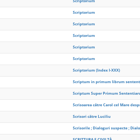
Scriptorium
Scriptorium
Scriptorium
Scriptorium
Scriptorium
Scriptorium
Scriptorium (Index I-XXX)
Scriptum in primum librum sententi
Scriptum Super Primum Sententiarum
Scrisoarea către Carol cel Mare desp
Scrisori către Luciliu
Scrisorile ; Dialoguri suspecte ; Dial
SCRITTURA E CIVILTÀ