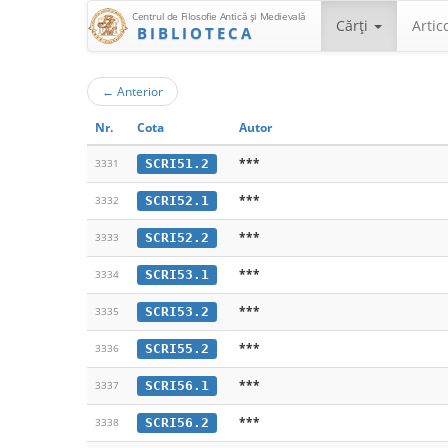
Centrul de Filosofie Antică şi Medievală
Cărţi
Artic
BIBLIOTECA
←
Anterior
Nr.
Cota
Autor
***
SCRI51.2
3331
***
SCRI52.1
3332
***
SCRI52.2
3333
***
SCRI53.1
3334
***
SCRI53.2
3335
***
SCRI55.2
3336
***
SCRI56.1
3337
***
SCRI56.2
3338