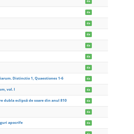
da
da
da
da
da
da
da
arum. Distinctio 1, Quaestiones 1-6
da
, vol. I
da
re dubla eclipsă de soare din anul 810
da
da
oguri apocrife
da
da