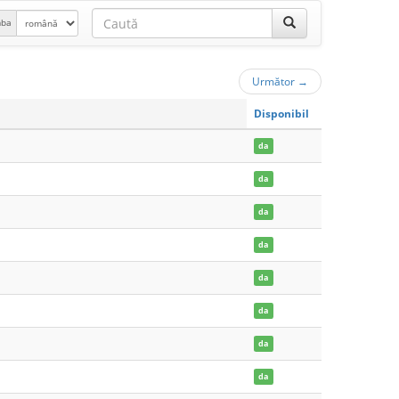
mba
Următor
→
Disponibil
da
da
da
da
da
da
da
da