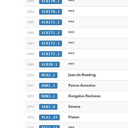
***
SCRI70.1
3363
***
SCRI70.2
3364
***
SCRI71.1
3365
***
SCRI71.2
3366
***
SCRI72.1
3367
***
SCRI72.2
3368
***
SCRI0.1
3369
Jean de Reading
REA2.1
3370
Petrus Aureolus
AUR1.1
3371
Dungalus Reclusus
DUN3.1
3372
Seneca
SEN1.8
3373
Platon
PLA1.24
3374
***
SEC1-13
3375