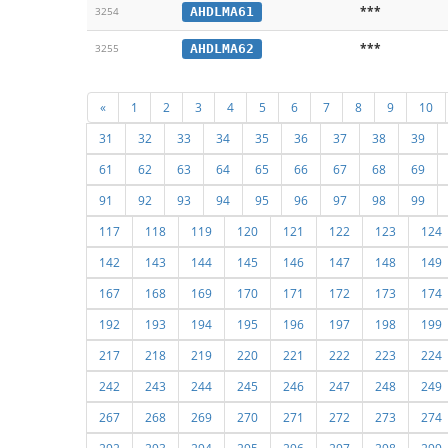
***
AHDLMA61
3254
***
AHDLMA62
3255
«
1
2
3
4
5
6
7
8
9
10
31
32
33
34
35
36
37
38
39
61
62
63
64
65
66
67
68
69
91
92
93
94
95
96
97
98
99
117
118
119
120
121
122
123
124
142
143
144
145
146
147
148
149
167
168
169
170
171
172
173
174
192
193
194
195
196
197
198
199
217
218
219
220
221
222
223
224
242
243
244
245
246
247
248
249
267
268
269
270
271
272
273
274