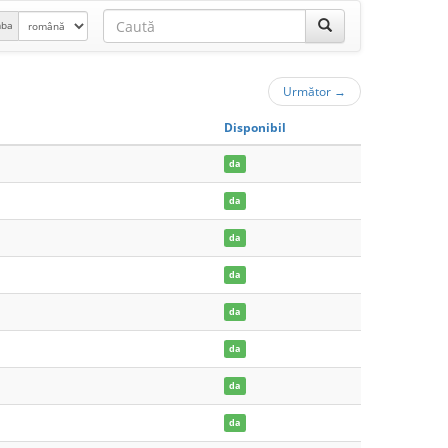
mba
Următor
→
Disponibil
da
da
da
da
da
da
da
da