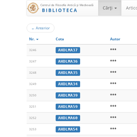
Centrul de Filosofie Antică şi Medievală
Cărţi
Artic
BIBLIOTECA
←
Anterior
Nr.
Cota
Autor
***
AHDLMA37
3246
***
AHDLMA36
3247
***
AHDLMA35
3248
***
AHDLMA34
3249
***
AHDLMA39
3250
***
AHDLMA59
3251
***
AHDLMA60
3252
***
AHDLMA54
3253