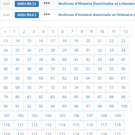
***
Archives d'Histoire Doctrinales et Littera
AHDLMA32
3239
***
Archives d'histoire doctrinale et littérair
AHDLMA43
3240
«
1
2
3
4
5
6
7
8
9
10
11
12
13
14
15
16
17
18
19
20
21
22
23
24
25
26
27
28
29
30
31
32
33
34
35
36
37
38
39
40
41
42
43
44
45
46
47
48
49
50
51
52
53
54
55
56
57
58
59
60
61
62
63
64
65
66
67
68
69
70
71
72
73
74
75
76
77
78
79
80
81
82
83
84
85
86
87
88
89
90
91
92
93
94
95
96
97
98
99
100
101
102
103
104
105
106
107
108
109
110
111
112
113
114
115
116
117
118
119
120
121
122
123
124
125
126
127