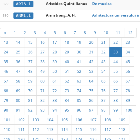
Aristides Quintilianus
De musica
ARI3.1
329
Armstrong, A. H.
Arhitectura universului int
ARM1.1
330
«
1
2
3
4
5
6
7
8
9
10
11
12
13
14
15
16
17
18
19
20
21
22
23
24
25
26
27
28
29
30
31
32
33
34
35
36
37
38
39
40
41
42
43
44
45
46
47
48
49
50
51
52
53
54
55
56
57
58
59
60
61
62
63
64
65
66
67
68
69
70
71
72
73
74
75
76
77
78
79
80
81
82
83
84
85
86
87
88
89
90
91
92
93
94
95
96
97
98
99
100
101
102
103
104
105
106
107
108
109
110
111
112
113
114
115
116
117
118
119
120
121
122
123
124
125
126
127