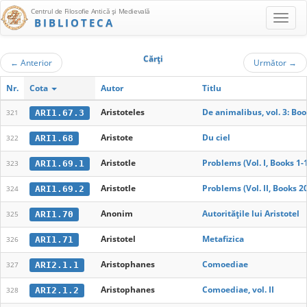
Centrul de Filosofie Antică şi Medievală
BIBLIOTECA
Cărţi
←
Anterior
Următor
→
Nr.
Cota
Autor
Titlu
Aristoteles
De animalibus, vol. 3: Boo
ARI1.67.3
321
Aristote
Du ciel
ARI1.68
322
Aristotle
Problems (Vol. I, Books 1-
ARI1.69.1
323
Aristotle
Problems (Vol. II, Books 2
ARI1.69.2
324
Anonim
Autoritățile lui Aristotel
ARI1.70
325
Aristotel
Metafizica
ARI1.71
326
Aristophanes
Comoediae
ARI2.1.1
327
Aristophanes
Comoediae, vol. II
ARI2.1.2
328