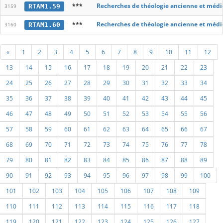
***
Recherches de théologie ancienne et médi
RTAM1.59
3159
***
Recherches de théologie ancienne et médi
RTAM1.60
3160
«
1
2
3
4
5
6
7
8
9
10
11
12
13
14
15
16
17
18
19
20
21
22
23
24
25
26
27
28
29
30
31
32
33
34
35
36
37
38
39
40
41
42
43
44
45
46
47
48
49
50
51
52
53
54
55
56
57
58
59
60
61
62
63
64
65
66
67
68
69
70
71
72
73
74
75
76
77
78
79
80
81
82
83
84
85
86
87
88
89
90
91
92
93
94
95
96
97
98
99
100
101
102
103
104
105
106
107
108
109
110
111
112
113
114
115
116
117
118
119
120
121
122
123
124
125
126
127