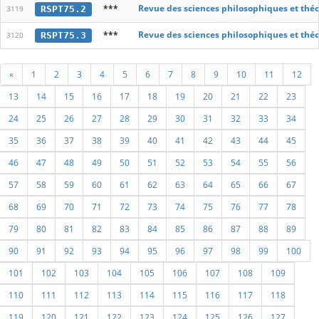
***
Revue des sciences philosophiques et thé
RSPT75.2
3119
***
Revue des sciences philosophiques et thé
RSPT75.3
3120
«
1
2
3
4
5
6
7
8
9
10
11
12
13
14
15
16
17
18
19
20
21
22
23
24
25
26
27
28
29
30
31
32
33
34
35
36
37
38
39
40
41
42
43
44
45
46
47
48
49
50
51
52
53
54
55
56
57
58
59
60
61
62
63
64
65
66
67
68
69
70
71
72
73
74
75
76
77
78
79
80
81
82
83
84
85
86
87
88
89
90
91
92
93
94
95
96
97
98
99
100
101
102
103
104
105
106
107
108
109
110
111
112
113
114
115
116
117
118
119
120
121
122
123
124
125
126
127