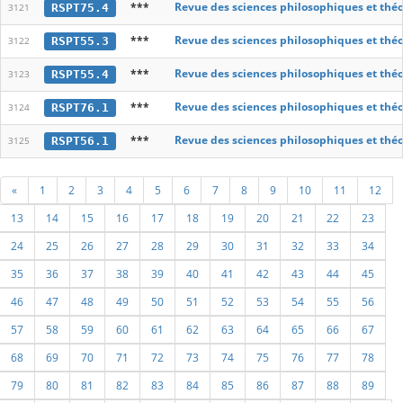
***
Revue des sciences philosophiques et thé
RSPT75.4
3121
***
Revue des sciences philosophiques et thé
RSPT55.3
3122
***
Revue des sciences philosophiques et thé
RSPT55.4
3123
***
Revue des sciences philosophiques et thé
RSPT76.1
3124
***
Revue des sciences philosophiques et thé
RSPT56.1
3125
«
1
2
3
4
5
6
7
8
9
10
11
12
13
14
15
16
17
18
19
20
21
22
23
24
25
26
27
28
29
30
31
32
33
34
35
36
37
38
39
40
41
42
43
44
45
46
47
48
49
50
51
52
53
54
55
56
57
58
59
60
61
62
63
64
65
66
67
68
69
70
71
72
73
74
75
76
77
78
79
80
81
82
83
84
85
86
87
88
89