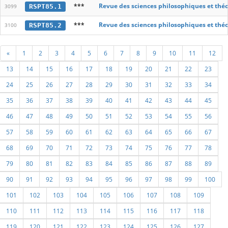
***
Revue des sciences philosophiques et thé
RSPT85.1
3099
***
Revue des sciences philosophiques et thé
RSPT85.2
3100
«
1
2
3
4
5
6
7
8
9
10
11
12
13
14
15
16
17
18
19
20
21
22
23
24
25
26
27
28
29
30
31
32
33
34
35
36
37
38
39
40
41
42
43
44
45
46
47
48
49
50
51
52
53
54
55
56
57
58
59
60
61
62
63
64
65
66
67
68
69
70
71
72
73
74
75
76
77
78
79
80
81
82
83
84
85
86
87
88
89
90
91
92
93
94
95
96
97
98
99
100
101
102
103
104
105
106
107
108
109
110
111
112
113
114
115
116
117
118
119
120
121
122
123
124
125
126
127