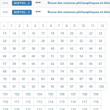
***
Revue des sciences philosophiques et thé
RSPT81.2
3084
***
Revue des sciences philosophiques et thé
RSPT81.3
3085
«
1
2
3
4
5
6
7
8
9
10
11
12
13
14
15
16
17
18
19
20
21
22
23
24
25
26
27
28
29
30
31
32
33
34
35
36
37
38
39
40
41
42
43
44
45
46
47
48
49
50
51
52
53
54
55
56
57
58
59
60
61
62
63
64
65
66
67
68
69
70
71
72
73
74
75
76
77
78
79
80
81
82
83
84
85
86
87
88
89
90
91
92
93
94
95
96
97
98
99
100
101
102
103
104
105
106
107
108
109
110
111
112
113
114
115
116
117
118
119
120
121
122
123
124
125
126
127