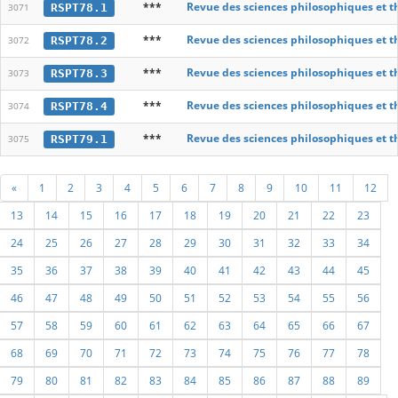
***
Revue des sciences philosophiques et t
RSPT78.1
3071
***
Revue des sciences philosophiques et t
RSPT78.2
3072
***
Revue des sciences philosophiques et t
RSPT78.3
3073
***
Revue des sciences philosophiques et t
RSPT78.4
3074
***
Revue des sciences philosophiques et t
RSPT79.1
3075
«
1
2
3
4
5
6
7
8
9
10
11
12
13
14
15
16
17
18
19
20
21
22
23
24
25
26
27
28
29
30
31
32
33
34
35
36
37
38
39
40
41
42
43
44
45
46
47
48
49
50
51
52
53
54
55
56
57
58
59
60
61
62
63
64
65
66
67
68
69
70
71
72
73
74
75
76
77
78
79
80
81
82
83
84
85
86
87
88
89