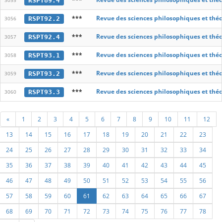
RSPT89.4
3055
***
Revue des sciences philosophiques et thé
RSPT92.2
3056
***
Revue des sciences philosophiques et thé
RSPT92.4
3057
***
Revue des sciences philosophiques et thé
RSPT93.1
3058
***
Revue des sciences philosophiques et thé
RSPT93.2
3059
***
Revue des sciences philosophiques et thé
RSPT93.3
3060
«
1
2
3
4
5
6
7
8
9
10
11
12
13
14
15
16
17
18
19
20
21
22
23
24
25
26
27
28
29
30
31
32
33
34
35
36
37
38
39
40
41
42
43
44
45
46
47
48
49
50
51
52
53
54
55
56
57
58
59
60
61
62
63
64
65
66
67
68
69
70
71
72
73
74
75
76
77
78