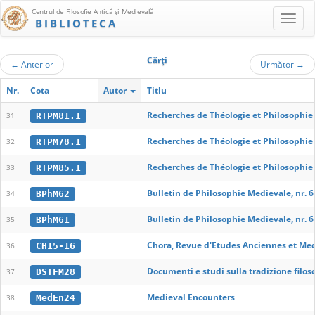
Centrul de Filosofie Antică şi Medievală
BIBLIOTECA
Cărţi
←
Anterior
Următor
→
Nr.
Cota
Autor
Titlu
Recherches de Théologie et Philosophie M
RTPM81.1
31
Recherches de Théologie et Philosophie M
RTPM78.1
32
Recherches de Théologie et Philosophie M
RTPM85.1
33
Bulletin de Philosophie Medievale, nr. 6
BPhM62
34
Bulletin de Philosophie Medievale, nr. 6
BPhM61
35
Chora, Revue d'Etudes Anciennes et Me
CH15-16
36
Documenti e studi sulla tradizione filos
DSTFM28
37
Medieval Encounters
MedEn24
38