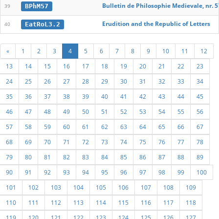
Bulletin de Philosophie Medievale, nr. 5
BPhM57
39
Erudition and the Republic of Letters
EatRoL3.2
40
«
1
2
3
4
5
6
7
8
9
10
11
12
13
14
15
16
17
18
19
20
21
22
23
24
25
26
27
28
29
30
31
32
33
34
35
36
37
38
39
40
41
42
43
44
45
46
47
48
49
50
51
52
53
54
55
56
57
58
59
60
61
62
63
64
65
66
67
68
69
70
71
72
73
74
75
76
77
78
79
80
81
82
83
84
85
86
87
88
89
90
91
92
93
94
95
96
97
98
99
100
101
102
103
104
105
106
107
108
109
110
111
112
113
114
115
116
117
118
119
120
121
122
123
124
125
126
127