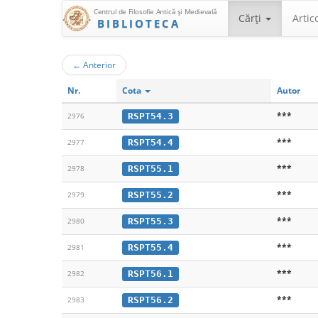
Centrul de Filosofie Antică şi Medievală
Cărţi
Artic
BIBLIOTECA
←
Anterior
Nr.
Cota
Autor
***
RSPT54.3
2976
***
RSPT54.4
2977
***
RSPT55.1
2978
***
RSPT55.2
2979
***
RSPT55.3
2980
***
RSPT55.4
2981
***
RSPT56.1
2982
***
RSPT56.2
2983