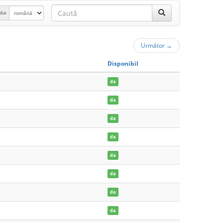
mba
Următor
→
Disponibil
da
da
da
da
da
da
da
da