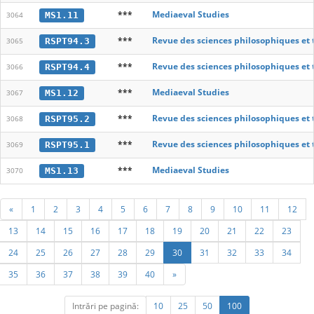
***
Mediaeval Studies
MS1.11
3064
***
Revue des sciences philosophiques et
RSPT94.3
3065
***
Revue des sciences philosophiques et
RSPT94.4
3066
***
Mediaeval Studies
MS1.12
3067
***
Revue des sciences philosophiques et
RSPT95.2
3068
***
Revue des sciences philosophiques et
RSPT95.1
3069
***
Mediaeval Studies
MS1.13
3070
«
1
2
3
4
5
6
7
8
9
10
11
12
13
14
15
16
17
18
19
20
21
22
23
24
25
26
27
28
29
30
31
32
33
34
35
36
37
38
39
40
»
Intrări pe pagină:
10
25
50
100