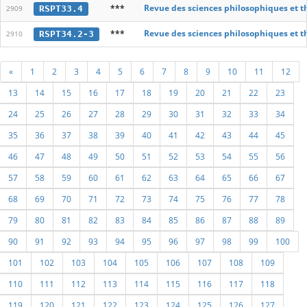
***
Revue des sciences philosophiques et t
RSPT33.4
2909
***
Revue des sciences philosophiques et t
RSPT34.2-3
2910
«
1
2
3
4
5
6
7
8
9
10
11
12
13
14
15
16
17
18
19
20
21
22
23
24
25
26
27
28
29
30
31
32
33
34
35
36
37
38
39
40
41
42
43
44
45
46
47
48
49
50
51
52
53
54
55
56
57
58
59
60
61
62
63
64
65
66
67
68
69
70
71
72
73
74
75
76
77
78
79
80
81
82
83
84
85
86
87
88
89
90
91
92
93
94
95
96
97
98
99
100
101
102
103
104
105
106
107
108
109
110
111
112
113
114
115
116
117
118
119
120
121
122
123
124
125
126
127