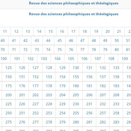
Revue des sciences philosophiques et théologiques
Revue des sciences philosophiques et théologiques
11
12
13
14
15
16
17
18
19
20
21
2
40
41
42
43
44
45
46
47
48
49
50
51
70
71
72
73
74
75
76
77
78
79
80
81
100
101
102
103
104
105
106
107
108
109
125
126
127
128
129
130
131
132
133
13
150
151
152
153
154
155
156
157
158
15
175
176
177
178
179
180
181
182
183
18
200
201
202
203
204
205
206
207
208
20
225
226
227
228
229
230
231
232
233
23
250
251
252
253
254
255
256
257
258
25
275
276
277
278
279
280
281
282
283
28