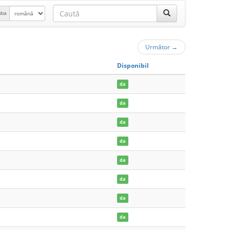
mba
Următor
→
Disponibil
da
da
da
da
da
da
da
da