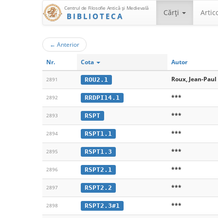
Centrul de Filosofie Antică şi Medievală
Cărţi
Artic
BIBLIOTECA
←
Anterior
Nr.
Cota
Autor
Roux, Jean-Paul
ROU2.1
2891
***
RRDPI14.1
2892
***
RSPT
2893
***
RSPT1.1
2894
***
RSPT1.3
2895
***
RSPT2.1
2896
***
RSPT2.2
2897
***
RSPT2.3#1
2898