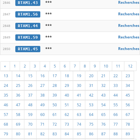
***
Recherches 
RTAM1.43
2846
***
Recherches 
RTAM1.56
2847
***
Recherches 
RTAM1.44
2848
***
Recherches 
RTAM1.59
2849
***
Recherches 
RTAM1.45
2850
«
1
2
3
4
5
6
7
8
9
10
11
12
13
14
15
16
17
18
19
20
21
22
23
24
25
26
27
28
29
30
31
32
33
34
35
36
37
38
39
40
41
42
43
44
45
46
47
48
49
50
51
52
53
54
55
56
57
58
59
60
61
62
63
64
65
66
67
68
69
70
71
72
73
74
75
76
77
78
79
80
81
82
83
84
85
86
87
88
89