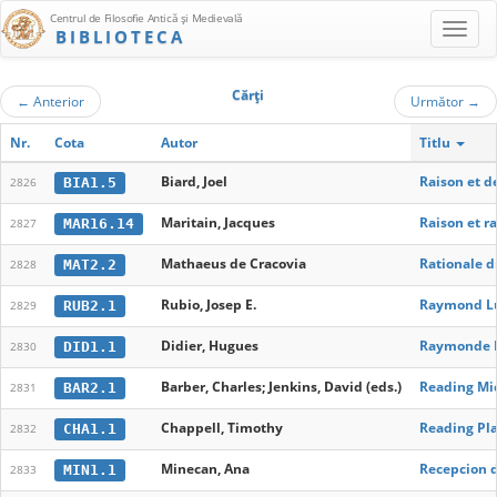
Centrul de Filosofie Antică şi Medievală
BIBLIOTECA
Cărţi
←
Anterior
Următor
→
Nr.
Cota
Autor
Titlu
Biard, Joel
Raison et d
BIA1.5
2826
Maritain, Jacques
Raison et r
MAR16.14
2827
Mathaeus de Cracovia
Rationale 
MAT2.2
2828
Rubio, Josep E.
Raymond Lul
RUB2.1
2829
Didier, Hugues
Raymonde Lu
DID1.1
2830
Barber, Charles; Jenkins, David (eds.)
Reading Mic
BAR2.1
2831
Chappell, Timothy
Reading Pla
CHA1.1
2832
Minecan, Ana
Recepcion d
MIN1.1
2833