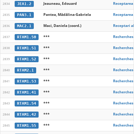
Jeauneau, Edouard
Receptarea P
JEA1.2
2834
Pantea, Mădălina-Gabriela
Receptarea 
PAN3.1
2835
Maci, Daniela (coord.)
Receptari al
MAC2.1
2836
***
Recherches 
RTAM1.50
2837
***
Recherches 
RTAM1.51
2838
***
Recherches 
RTAM1.52
2839
***
Recherches 
RTAM2.1
2840
***
Recherches 
RTAM1.53
2841
***
Recherches 
RTAM1.41
2842
***
Recherches 
RTAM1.54
2843
***
Recherches 
RTAM1.42
2844
***
Recherches 
RTAM1.55
2845