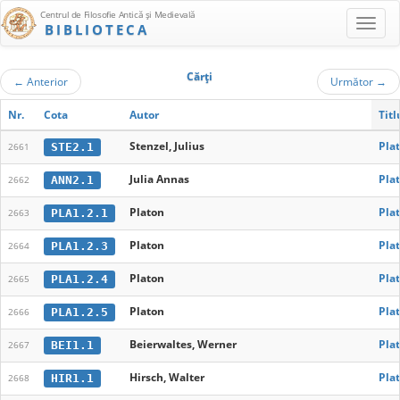
Centrul de Filosofie Antică şi Medievală
BIBLIOTECA
Cărţi
←
Anterior
Următor
→
Nr.
Cota
Autor
Tit
Stenzel, Julius
Pla
STE2.1
2661
Julia Annas
Pla
ANN2.1
2662
Platon
Pla
PLA1.2.1
2663
Platon
Plat
PLA1.2.3
2664
Platon
Pla
PLA1.2.4
2665
Platon
Pla
PLA1.2.5
2666
Beierwaltes, Werner
Pla
BEI1.1
2667
Hirsch, Walter
Pla
HIR1.1
2668