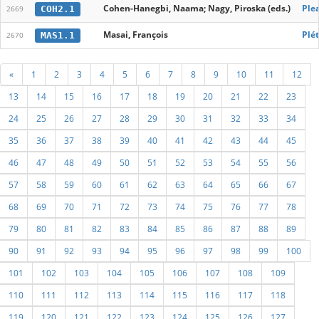
Cohen-Hanegbi, Naama; Nagy, Piroska (eds.)
Ple
COH2.1
2669
Masai, François
Plé
MAS1.1
2670
«
1
2
3
4
5
6
7
8
9
10
11
12
13
14
15
16
17
18
19
20
21
22
23
24
25
26
27
28
29
30
31
32
33
34
35
36
37
38
39
40
41
42
43
44
45
46
47
48
49
50
51
52
53
54
55
56
57
58
59
60
61
62
63
64
65
66
67
68
69
70
71
72
73
74
75
76
77
78
79
80
81
82
83
84
85
86
87
88
89
90
91
92
93
94
95
96
97
98
99
100
101
102
103
104
105
106
107
108
109
110
111
112
113
114
115
116
117
118
119
120
121
122
123
124
125
126
127