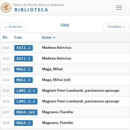
Centrul de Filosofie Antică şi Medievală
BIBLIOTECA
Cărţi
←
Anterior
Următor
→
Nr.
Cota
Autor
Madeea Axinciuc
AXI1.2
2631
Madeea Axinciuc
AXI1.1
2632
Maga, Mihai
MAG1.1
2633
Maga, Mihai (ed)
MAG1.2
2634
Magistri Petri Lombardi, parisiensis episcopi
LOM1.2.1
2635
Magistri Petri Lombardi, parisiensis episcopi
LOM1.2.2
2636
Magnano, Fiorella
MAG4.1#2
2637
Magnano, Fiorella
MAG4.1
2638