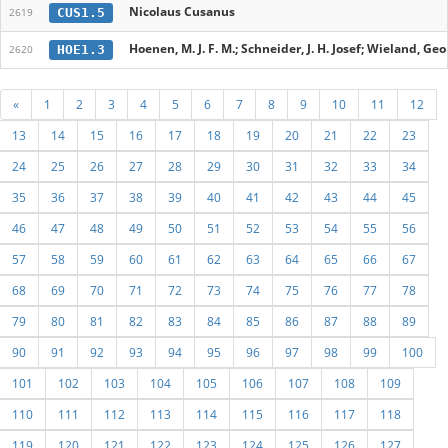
Nicolaus Cusanus
CUS1.5
2619
Hoenen, M. J. F. M.; Schneider, J. H. Josef; Wieland, Geo
HOE1.3
2620
«
1
2
3
4
5
6
7
8
9
10
11
12
13
14
15
16
17
18
19
20
21
22
23
24
25
26
27
28
29
30
31
32
33
34
35
36
37
38
39
40
41
42
43
44
45
46
47
48
49
50
51
52
53
54
55
56
57
58
59
60
61
62
63
64
65
66
67
68
69
70
71
72
73
74
75
76
77
78
79
80
81
82
83
84
85
86
87
88
89
90
91
92
93
94
95
96
97
98
99
100
101
102
103
104
105
106
107
108
109
110
111
112
113
114
115
116
117
118
119
120
121
122
123
124
125
126
127