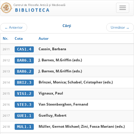
Centrul de Filosofie Antică şi Medievală
BIBLIOTECA
Cărţi
←
Anterior
Următor
→
Nr.
Cota
Autor
Cassin, Barbara
CAS1.4
2611
J. Barnes, M.Griffin (eds.)
BAR6.1
2612
J. Barnes, M.Griffin (eds.)
BAR6.2
2613
Brînzei, Monica; Schabel, Cristopher (eds.)
BRI2.3
2614
Vignaux, Paul
VIG1.2
2615
Van Steenberghen, Fernand
STE3.3
2616
Guelluy, Robert
GUE1.1
2617
Müller, Gernot Michael; Zini, Fosca Mariani (eds.)
MUL1.1
2618