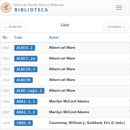
Centrul de Filosofie Antică şi Medievală
BIBLIOTECA
Cărţi
←
Anterior
Următor
→
Nr.
Cota
Autor
Albert cel Mare
ALBC6.1
2561
Albert cel Mare
ALBC7.2a
2562
Albert cel Mare
ALBC29.1
2563
Albert cel Mare
ALBC39
2564
Albert cel Mare
ALBC-sup1.1
2565
Marilyn McCord Adams
ADA1.1.1
2566
Marilyn McCord Adams
ADA1.1.2
2567
Courtenay, William J.; Goddard, Eric D. (eds.)
COU5.4
2568