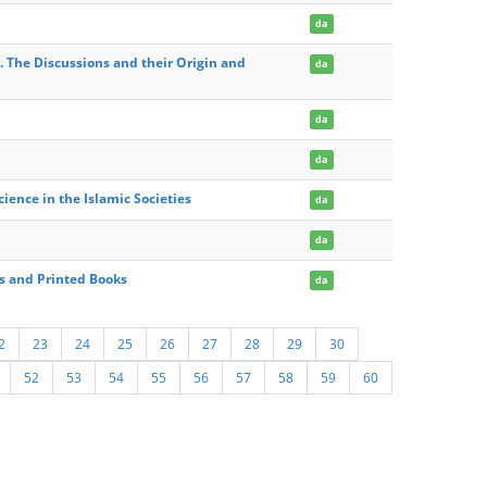
da
. The Discussions and their Origin and
da
da
da
ience in the Islamic Societies
da
da
s and Printed Books
da
2
23
24
25
26
27
28
29
30
52
53
54
55
56
57
58
59
60