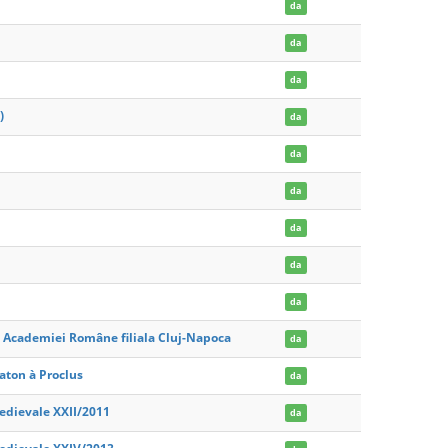
da
da
da
)
da
da
da
da
da
da
ca Academiei Române filiala Cluj-Napoca
da
laton à Proclus
da
medievale XXII/2011
da