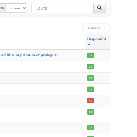
mba
Următor
→
Disponibil
io ad librum primum et prologus
da
da
da
da
nu
da
da