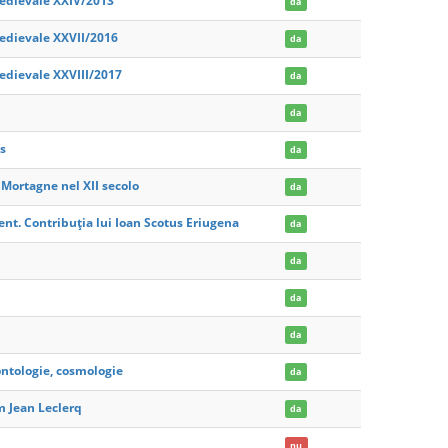
medievale XXIV/2013
da
medievale XXVII/2016
da
medievale XXVIII/2017
da
da
s
da
i Mortagne nel XII secolo
da
dent. Contribuția lui Ioan Scotus Eriugena
da
da
da
da
ontologie, cosmologie
da
m Jean Leclerq
da
nu