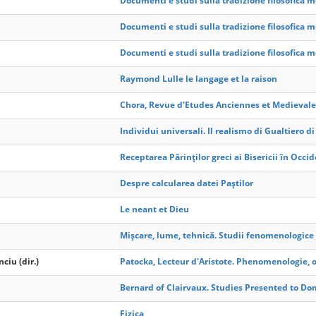
Documenti e studi sulla tradizione filosofica 
Documenti e studi sulla tradizione filosofica 
Documenti e studi sulla tradizione filosofica 
Raymond Lulle le langage et la raison
Chora, Revue d'Etudes Anciennes et Medievale
Individui universali. Il realismo di Gualtiero d
Receptarea Părinților greci ai Bisericii în Occi
Despre calcularea datei Paștilor
Le neant et Dieu
Mișcare, lume, tehnică. Studii fenomenologice
ciu (dir.)
Patocka, Lecteur d'Aristote. Phenomenologie, 
Bernard of Clairvaux. Studies Presented to Do
Fizica