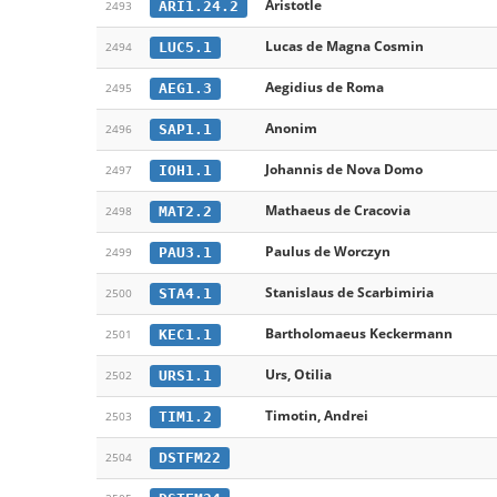
Aristotle
ARI1.24.2
2493
Lucas de Magna Cosmin
LUC5.1
2494
Aegidius de Roma
AEG1.3
2495
Anonim
SAP1.1
2496
Johannis de Nova Domo
IOH1.1
2497
Mathaeus de Cracovia
MAT2.2
2498
Paulus de Worczyn
PAU3.1
2499
Stanislaus de Scarbimiria
STA4.1
2500
Bartholomaeus Keckermann
KEC1.1
2501
Urs, Otilia
URS1.1
2502
Timotin, Andrei
TIM1.2
2503
DSTFM22
2504