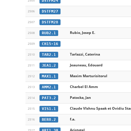
DSTFM24
2505
DSTFM27
2506
DSTFM28
2507
Rubio, Josep E.
RUB2.1
2508
CH15-16
2509
Tarlazzi, Caterina
TAR2.1
2510
Jeauneau, Edouard
JEA1.2
2511
Maxim Marturisitorul
MAX1.1
2512
Charbel El Amm
AMM2.1
2513
Patocka, Jan
PAT3.2
2514
Claude VIshnu Spaak et Ovidiu Stan
VIS1.1
2515
f.a.
BER8.2
2516
Aristotel
ARI1.30
2517