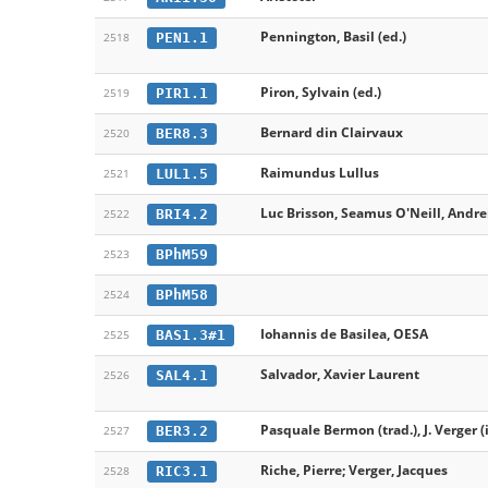
Pennington, Basil (ed.)
PEN1.1
2518
Piron, Sylvain (ed.)
PIR1.1
2519
Bernard din Clairvaux
BER8.3
2520
Raimundus Lullus
LUL1.5
2521
Luc Brisson, Seamus O'Neill, Andrei
BRI4.2
2522
BPhM59
2523
BPhM58
2524
Iohannis de Basilea, OESA
BAS1.3#1
2525
Salvador, Xavier Laurent
SAL4.1
2526
Pasquale Bermon (trad.), J. Verger (
BER3.2
2527
Riche, Pierre; Verger, Jacques
RIC3.1
2528