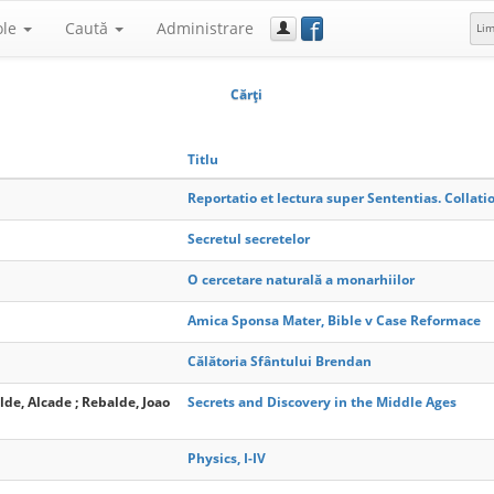
f
ole
Caută
Administrare
Li
Cărţi
Titlu
Reportatio et lectura super Sententias. Collat
Secretul secretelor
O cercetare naturală a monarhiilor
Amica Sponsa Mater, Bible v Case Reformace
Călătoria Sfântului Brendan
alde, Alcade ; Rebalde, Joao
Secrets and Discovery in the Middle Ages
Physics, I-IV