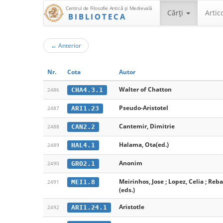
Centrul de Filosofie Antică şi Medievală
Cărţi
Artic
BIBLIOTECA
←
Anterior
Nr.
Cota
Autor
Walter of Chatton
CHA4.3.1
2486
Pseudo-Aristotel
ARI1.23
2487
Cantemir, Dimitrie
CAN2.2
2488
Halama, Ota(ed.)
HAL4.1
2489
Anonim
GRO2.1
2490
Meirinhos, Jose ; Lopez, Celia ; Reb
MEI1.8
2491
(eds.)
Aristotle
ARI1.24.1
2492