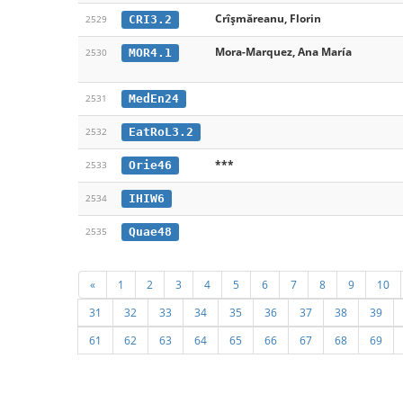
Crîșmăreanu, Florin
CRI3.2
2529
Mora-Marquez, Ana María
MOR4.1
2530
MedEn24
2531
EatRoL3.2
2532
***
Orie46
2533
IHIW6
2534
Quae48
2535
«
1
2
3
4
5
6
7
8
9
10
31
32
33
34
35
36
37
38
39
61
62
63
64
65
66
67
68
69