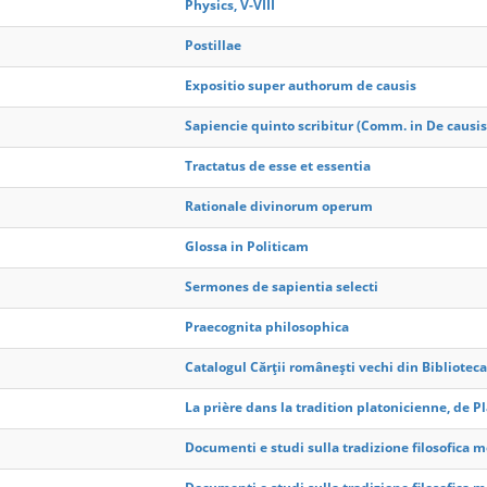
Physics, V-VIII
Postillae
Expositio super authorum de causis
Sapiencie quinto scribitur (Comm. in De causis
Tractatus de esse et essentia
Rationale divinorum operum
Glossa in Politicam
Sermones de sapientia selecti
Praecognita philosophica
Catalogul Cărții românești vechi din Bibliote
La prière dans la tradition platonicienne, de P
Documenti e studi sulla tradizione filosofica 