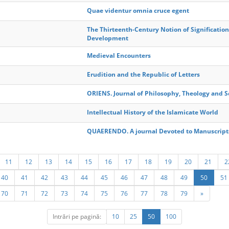
Quae videntur omnia cruce egent
The Thirteenth-Century Notion of Signification
Development
Medieval Encounters
Erudition and the Republic of Letters
ORIENS. Journal of Philosophy, Theology and Sc
Intellectual History of the Islamicate World
QUAERENDO. A journal Devoted to Manuscript
11
12
13
14
15
16
17
18
19
20
21
2
40
41
42
43
44
45
46
47
48
49
50
51
70
71
72
73
74
75
76
77
78
79
»
Intrări pe pagină:
10
25
50
100