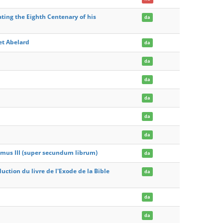
ting the Eighth Centenary of his
da
et Abelard
da
da
da
da
da
da
omus III (super secundum librum)
da
uction du livre de l'Exode de la Bible
da
da
da