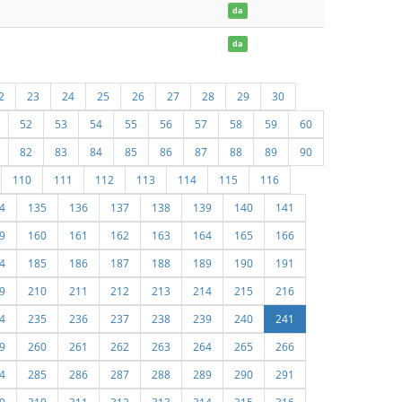
da
da
2
23
24
25
26
27
28
29
30
52
53
54
55
56
57
58
59
60
82
83
84
85
86
87
88
89
90
110
111
112
113
114
115
116
4
135
136
137
138
139
140
141
9
160
161
162
163
164
165
166
4
185
186
187
188
189
190
191
9
210
211
212
213
214
215
216
4
235
236
237
238
239
240
241
9
260
261
262
263
264
265
266
4
285
286
287
288
289
290
291