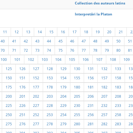
Collection des auteurs latins
Interpretări la Platon
11
12
13
14
15
16
17
18
19
20
21
2
40
41
42
43
44
45
46
47
48
49
50
51
70
71
72
73
74
75
76
77
78
79
80
81
100
101
102
103
104
105
106
107
108
109
125
126
127
128
129
130
131
132
133
13
150
151
152
153
154
155
156
157
158
15
175
176
177
178
179
180
181
182
183
18
200
201
202
203
204
205
206
207
208
20
225
226
227
228
229
230
231
232
233
23
250
251
252
253
254
255
256
257
258
25
275
276
277
278
279
280
281
282
283
28