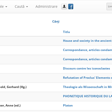
f
ole
Caută
Administrare
Li
Cărţi
Titlu
House and society in the ancient
Correspondance, articles condam
Correspondance, articles condam
Discours contre les iconoclastes
Refutation of Proclus' Elements 
old, Gerhard (Hg.)
Theologie als Wissenschaft in Mit
PHONETIQUE HISTORIQUE DU L
ker, Anne (ed.)
Platon