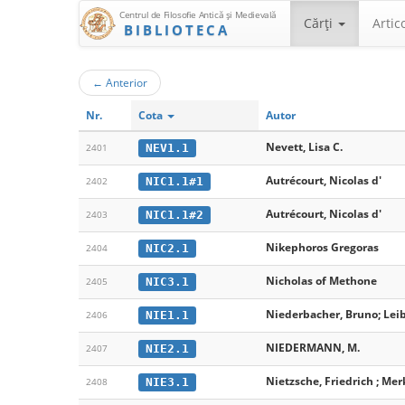
Centrul de Filosofie Antică şi Medievală
Cărţi
Artic
BIBLIOTECA
←
Anterior
Nr.
Cota
Autor
Nevett, Lisa C.
NEV1.1
2401
Autrécourt, Nicolas d'
NIC1.1#1
2402
Autrécourt, Nicolas d'
NIC1.1#2
2403
Nikephoros Gregoras
NIC2.1
2404
Nicholas of Methone
NIC3.1
2405
Niederbacher, Bruno; Leib
NIE1.1
2406
NIEDERMANN, M.
NIE2.1
2407
Nietzsche, Friedrich ; Mer
NIE3.1
2408