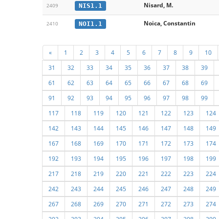
Nisard, M.
NIS1.1
2409
Noica, Constantin
NOI1.1
2410
«
1
2
3
4
5
6
7
8
9
10
31
32
33
34
35
36
37
38
39
61
62
63
64
65
66
67
68
69
91
92
93
94
95
96
97
98
99
117
118
119
120
121
122
123
124
142
143
144
145
146
147
148
149
167
168
169
170
171
172
173
174
192
193
194
195
196
197
198
199
217
218
219
220
221
222
223
224
242
243
244
245
246
247
248
249
267
268
269
270
271
272
273
274