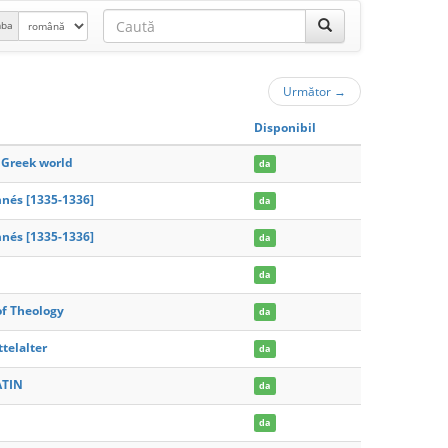
mba
Următor
→
Disponibil
 Greek world
da
nés [1335-1336]
da
nés [1335-1336]
da
da
of Theology
da
telalter
da
ATIN
da
da