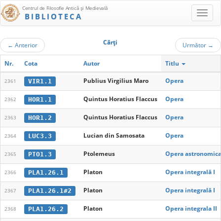
Centrul de Filosofie Antică şi Medievală
BIBLIOTECA
Cărţi
←
Anterior
Următor
→
Nr.
Cota
Autor
Titlu
Publius Virgilius Maro
Opera
VIR1.1
2361
Quintus Horatius Flaccus
Opera
HOR1.1
2362
Quintus Horatius Flaccus
Opera
HOR1.2
2363
Lucian din Samosata
Opera
LUC3.3
2364
Ptolemeus
Opera astronomic
PTO1.3
2365
Platon
Opera integrală I
PLA1.26.1
2366
Platon
Opera integrală I
PLA1.26.1#2
2367
Platon
Opera integrala II
PLA1.26.2
2368