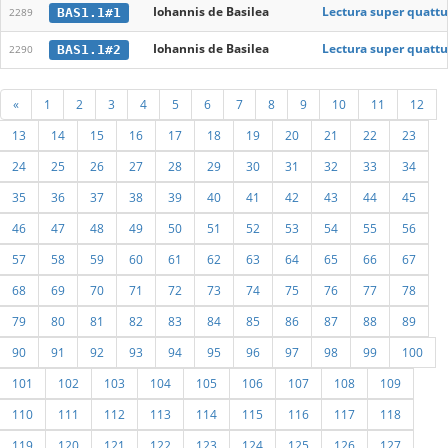
Iohannis de Basilea
Lectura super quattu
BAS1.1#1
2289
Iohannis de Basilea
Lectura super quattu
BAS1.1#2
2290
«
1
2
3
4
5
6
7
8
9
10
11
12
13
14
15
16
17
18
19
20
21
22
23
24
25
26
27
28
29
30
31
32
33
34
35
36
37
38
39
40
41
42
43
44
45
46
47
48
49
50
51
52
53
54
55
56
57
58
59
60
61
62
63
64
65
66
67
68
69
70
71
72
73
74
75
76
77
78
79
80
81
82
83
84
85
86
87
88
89
90
91
92
93
94
95
96
97
98
99
100
101
102
103
104
105
106
107
108
109
110
111
112
113
114
115
116
117
118
119
120
121
122
123
124
125
126
127