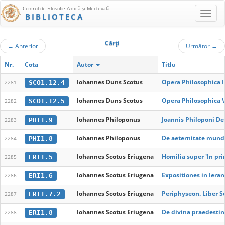
Centrul de Filosofie Antică şi Medievală
BIBLIOTECA
Cărţi
←
Anterior
Următor
→
Nr.
Cota
Autor
Titlu
Iohannes Duns Scotus
Opera Philosophica I
SCO1.12.4
2281
Iohannes Duns Scotus
Opera Philosophica 
SCO1.12.5
2282
Iohannes Philoponus
Joannis Philoponi De 
PHI1.9
2283
Iohannes Philoponus
De aeternitate mund
PHI1.8
2284
Iohannes Scotus Eriugena
Homilia super 'In pr
ERI1.5
2285
Iohannes Scotus Eriugena
Expositiones in Iera
ERI1.6
2286
Iohannes Scotus Eriugena
Periphyseon. Liber 
ERI1.7.2
2287
Iohannes Scotus Eriugena
De divina praedestin
ERI1.8
2288