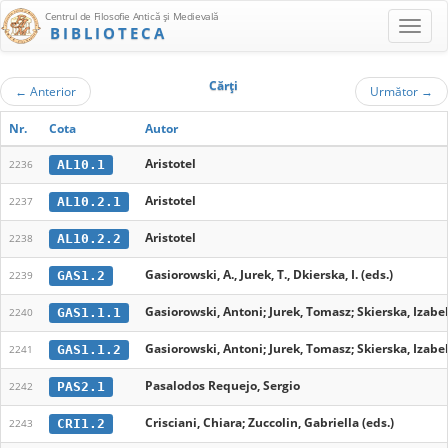
Centrul de Filosofie Antică şi Medievală
BIBLIOTECA
Cărţi
←
Anterior
Următor
→
Nr.
Cota
Autor
Aristotel
AL10.1
2236
Aristotel
AL10.2.1
2237
Aristotel
AL10.2.2
2238
Gasiorowski, A., Jurek, T., Dkierska, I. (eds.)
GAS1.2
2239
Gasiorowski, Antoni; Jurek, Tomasz; Skierska, Izabel
GAS1.1.1
2240
Gasiorowski, Antoni; Jurek, Tomasz; Skierska, Izabel
GAS1.1.2
2241
Pasalodos Requejo, Sergio
PAS2.1
2242
Crisciani, Chiara; Zuccolin, Gabriella (eds.)
CRI1.2
2243