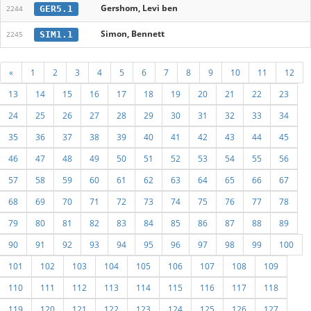
Gershom, Levi ben
GER5.1
2244
Simon, Bennett
SIM1.1
2245
«
1
2
3
4
5
6
7
8
9
10
11
12
13
14
15
16
17
18
19
20
21
22
23
24
25
26
27
28
29
30
31
32
33
34
35
36
37
38
39
40
41
42
43
44
45
46
47
48
49
50
51
52
53
54
55
56
57
58
59
60
61
62
63
64
65
66
67
68
69
70
71
72
73
74
75
76
77
78
79
80
81
82
83
84
85
86
87
88
89
90
91
92
93
94
95
96
97
98
99
100
101
102
103
104
105
106
107
108
109
110
111
112
113
114
115
116
117
118
119
120
121
122
123
124
125
126
127