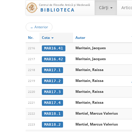
Centrul de Filosofie Antică şi Medievală
Cărţi
Artic
BIBLIOTECA
←
Anterior
Nr.
Cota
Autor
Maritain, Jacques
MAR16.41
2216
Maritain, Jacques
MAR16.42
2217
Maritain, Raissa
MAR17.1
2218
Maritain, Raissa
MAR17.2
2219
Maritain, Raissa
MAR17.3
2220
Maritain, Raissa
MAR17.4
2221
Martial, Marcus Valerius
MAR18.1
2222
Martial, Marcus Valerius
MAR18.2
2223