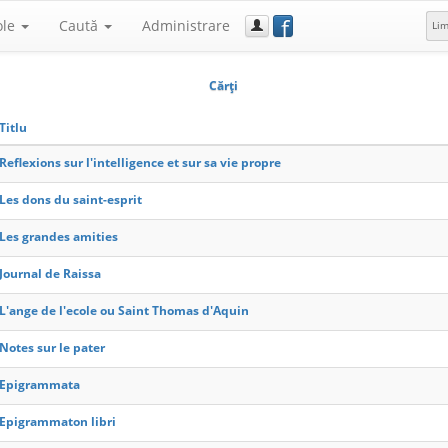
f
ole
Caută
Administrare
Li
Cărţi
Titlu
Reflexions sur l'intelligence et sur sa vie propre
Les dons du saint-esprit
Les grandes amities
Journal de Raissa
L'ange de l'ecole ou Saint Thomas d'Aquin
Notes sur le pater
Epigrammata
Epigrammaton libri