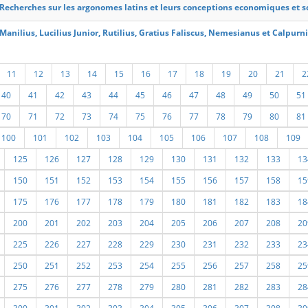
Recherches sur les argonomes latins et leurs conceptions economiques et s
Manilius, Lucilius Junior, Rutilius, Gratius Faliscus, Nemesianus et Calpur
11
12
13
14
15
16
17
18
19
20
21
2
40
41
42
43
44
45
46
47
48
49
50
51
70
71
72
73
74
75
76
77
78
79
80
81
100
101
102
103
104
105
106
107
108
109
125
126
127
128
129
130
131
132
133
13
150
151
152
153
154
155
156
157
158
15
175
176
177
178
179
180
181
182
183
18
200
201
202
203
204
205
206
207
208
20
225
226
227
228
229
230
231
232
233
23
250
251
252
253
254
255
256
257
258
25
275
276
277
278
279
280
281
282
283
28