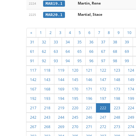
Martin, Rene
MAR19.1
2224
Martial, Stace
MAR20.1
2225
«
1
2
3
4
5
6
7
8
9
10
31
32
33
34
35
36
37
38
39
61
62
63
64
65
66
67
68
69
91
92
93
94
95
96
97
98
99
117
118
119
120
121
122
123
124
142
143
144
145
146
147
148
149
167
168
169
170
171
172
173
174
192
193
194
195
196
197
198
199
217
218
219
220
221
222
223
224
242
243
244
245
246
247
248
249
267
268
269
270
271
272
273
274