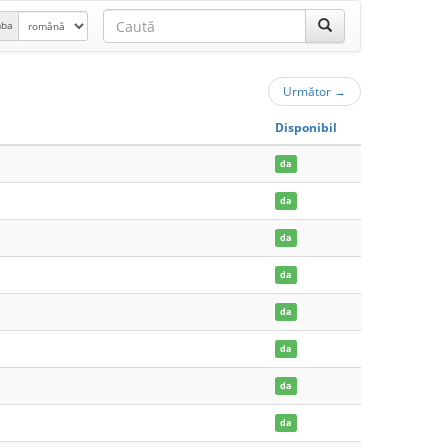
mba
Următor
→
Disponibil
da
da
da
da
da
da
da
da