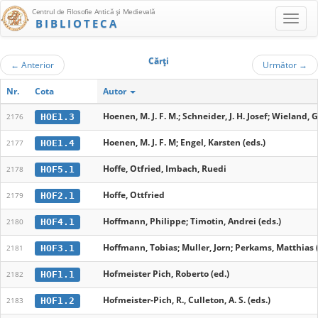
Centrul de Filosofie Antică şi Medievală
BIBLIOTECA
Cărţi
←
Anterior
Următor
→
Nr.
Cota
Autor
Hoenen, M. J. F. M.; Schneider, J. H. Josef; Wieland, 
HOE1.3
2176
Hoenen, M. J. F. M; Engel, Karsten (eds.)
HOE1.4
2177
Hoffe, Otfried, Imbach, Ruedi
HOF5.1
2178
Hoffe, Ottfried
HOF2.1
2179
Hoffmann, Philippe; Timotin, Andrei (eds.)
HOF4.1
2180
Hoffmann, Tobias; Muller, Jorn; Perkams, Matthias (
HOF3.1
2181
Hofmeister Pich, Roberto (ed.)
HOF1.1
2182
Hofmeister-Pich, R., Culleton, A. S. (eds.)
HOF1.2
2183